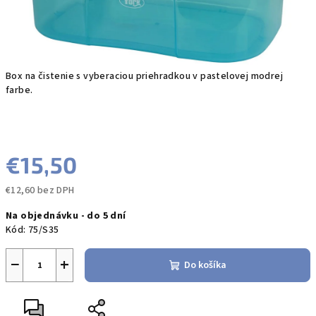
Box na čistenie s vyberaciou priehradkou v pastelovej modrej
farbe.
€15,50
€12,60 bez DPH
Jednotková
Na objednávku - do 5 dní
cena:
Kód:
75/S35
−
+
Do košíka