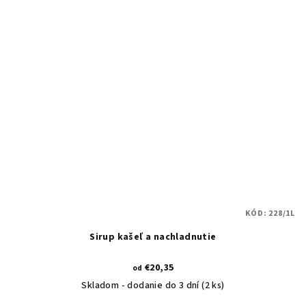
KÓD:
228/1L
Sirup kašeľ a nachladnutie
€20,35
od
Skladom - dodanie do 3 dní
(2 ks)