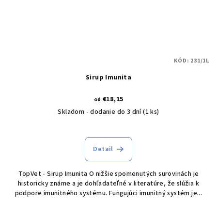
KÓD:
231/1L
Sirup Imunita
€18,15
od
Skladom - dodanie do 3 dní
(1 ks)
Detail
TopVet - Sirup Imunita O nižšie spomenutých surovinách je
historicky známe a je dohľadateľné v literatúre, že slúžia k
podpore imunitného systému. Fungujúci imunitný systém je...