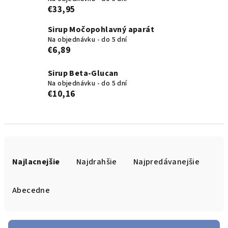
€33,95
Sirup Močopohlavný aparát
Na objednávku - do 5 dní
€6,89
Sirup Beta-Glucan
Na objednávku - do 5 dní
€10,16
R
a
Najlacnejšie
Najdrahšie
Najpredávanejšie
d
e
Abecedne
n
i