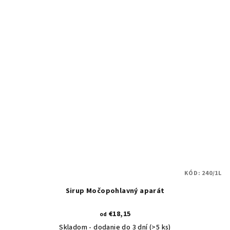
KÓD:
240/1L
Sirup Močopohlavný aparát
€18,15
od
Skladom - dodanie do 3 dní
(>5 ks)