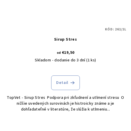
KÓD:
261/1L
Sirup Stres
€19,50
od
Skladom - dodanie do 3 dní
(1 ks)
Detail
TopVet - Sirup Stres Podpora pri zkľudnení a utlmení stresu O
nižšie uvedených surovinách je histroicky známe a je
dohľadateľné v literatúre, že slúžia k utlmeniu...