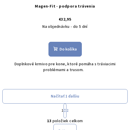
Magen-Fit - podpora trávenia
€32,95
Na objednávku - do 5 dní
Do košíka
Doplnkové krmivo pre kone, ktoré pomáha s tráviacimi
problémami a trusom.
Načítať 1 ďalšiu
S
1
2
t
O
r
13
položiek celkom
á
v
n
l