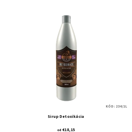
KÓD:
234/1L
Sirup Detoxikácia
€18,15
od