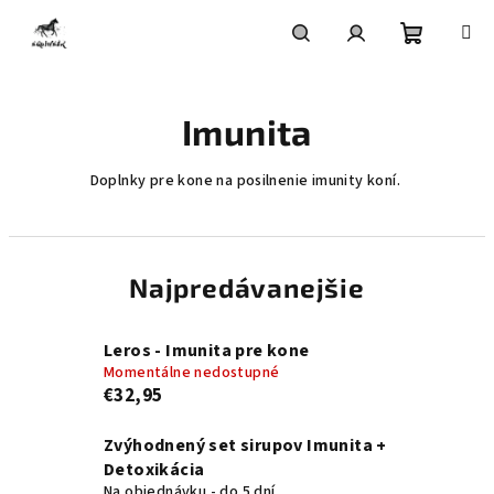
Prejsť
na
obsah
Nákupn
Hľadať
Prihlásenie
Imunita
košík
Doplnky pre kone na posilnenie imunity koní.
Najpredávanejšie
Leros - Imunita pre kone
Momentálne nedostupné
€32,95
Zvýhodnený set sirupov Imunita +
Detoxikácia
Na objednávku - do 5 dní