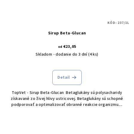
KÓD:
237/1L
Sirup Beta-Glucan
€23,05
od
Skladom - dodanie do 3 dní
(4 ks)
Detail
TopVet - Sirup Beta-Glucan Betaglukány sú polysacharidy
získavané zo živej hlivy ustricovej. Betaglukány sú schopné
podporovať a optimalizovať obranné reakcie organizmu....