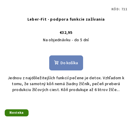
KÓD:
711
Leber-Fit - podpora funkcie zažívania
€32,95
Na objednávku - do 5 dní
Do košíka
Jednou z najdôležitejších funkcií pečene je detox. Vzhľadom k
tomu, že samotný kôň nemá žiadny žlčník, pečeň preberá
produkciu žlčových ciest. Kôň produkuje až 6 litrov žlče...
Novinka