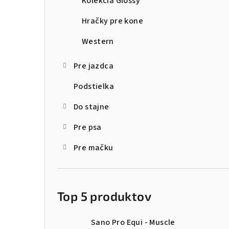
Kolekcia Glossy
Hračky pre kone
Western
Pre jazdca
Podstielka
Do stajne
Pre psa
Pre mačku
Top 5 produktov
Sano Pro Equi - Muscle