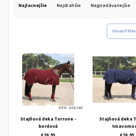
Najlacnejšie
Najdrahšie
Najpredávanejšie
a
d
e
Otvoriť filte
n
V
i
ý
e
p
p
i
r
s
o
KÓD:
426/145
p
d
Stajňová deka Torrone -
Stajňová deka T
r
u
bordová
tmavomo
o
€28,95
€28,95