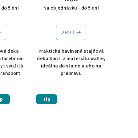
 do 5 dní
Na objednávku - do 5 dní
Detail
ová deka
Praktická bavlnená stajňová
m farebnom
deka Santi z materiálu waffle,
yť využitá
ideálna do stajne alebo na
transport.
prepravu
ip
Tip