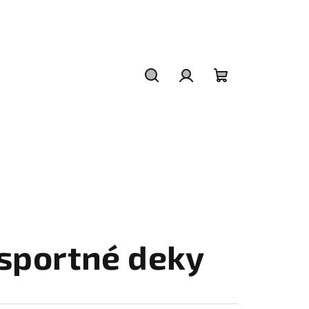
Hľadať
Prihlásenie
Nákupný
košík
nsportné deky