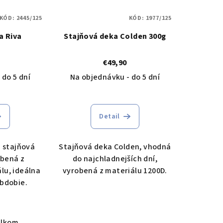
KÓD:
2445/125
KÓD:
1977/125
a Riva
Stajňová deka Colden 300g
€49,90
 do 5 dní
Na objednávku - do 5 dní
Detail
á stajňová
Stajňová deka Colden, vhodná
obená z
do najchladnejších dní,
lu, ideálna
vyrobená z materiálu 1200D.
obdobie.
elkom