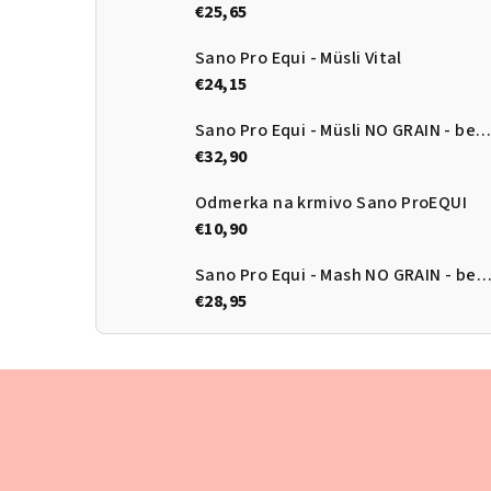
€25,65
Sano Pro Equi - Müsli Vital
€24,15
Sano Pro Equi - Müsli NO GRAIN - bezobilné müsli
€32,90
Odmerka na krmivo Sano ProEQUI
€10,90
Sano Pro Equi - Mash NO GRAIN - bezobilný m
€28,95
Z
á
p