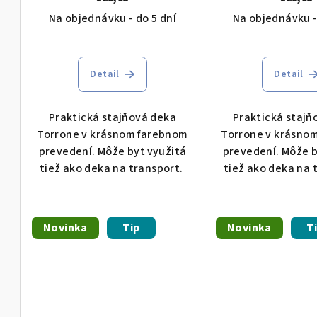
k
Na objednávku - do 5 dní
Na objednávku -
d
t
u
o
k
Detail
Detail
v
t
Praktická stajňová deka
Praktická stajň
o
Torrone v krásnom farebnom
Torrone v krásno
prevedení. Môže byť využitá
prevedení. Môže b
v
tiež ako deka na transport.
tiež ako deka na 
Novinka
Tip
Novinka
T