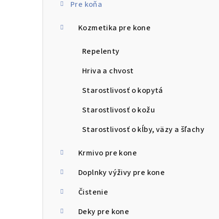
Pre koňa
n
Kozmetika pre kone
ý
p
Repelenty
a
Hriva a chvost
n
Starostlivosť o kopytá
e
Starostlivosť o kožu
l
Starostlivosť o kĺby, väzy a šľachy
Krmivo pre kone
Doplnky výživy pre kone
Čistenie
Deky pre kone