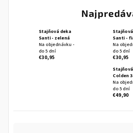
Najpredáv
Stajňová deka
Stajňová
Santi - zelená
Santi - f
Na objednávku -
Na objed
do 5 dní
do 5 dní
€30,95
€30,95
Stajňová
Colden 3
Na objed
do 5 dní
€49,90
R