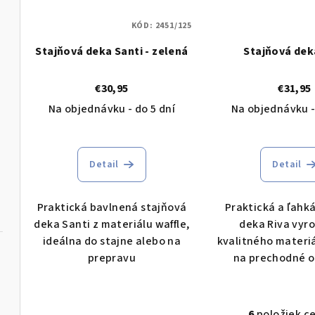
KÓD:
2451/125
Stajňová deka Santi - zelená
Stajňová dek
€30,95
€31,95
Na objednávku - do 5 dní
Na objednávku -
Detail
Detail
Praktická bavlnená stajňová
Praktická a ľahk
deka Santi z materiálu waffle,
deka Riva vyr
ideálna do stajne alebo na
kvalitného materiá
prepravu
na prechodné 
6
položiek c