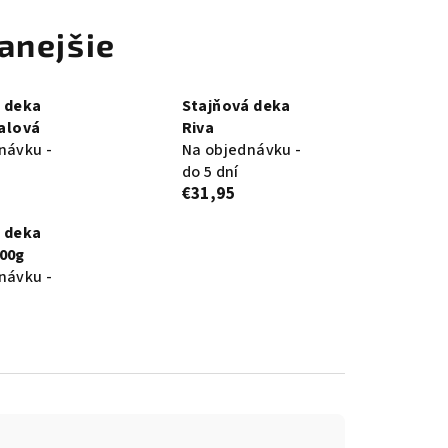
anejšie
 deka
Stajňová deka
ialová
Riva
návku -
Na objednávku -
do 5 dní
€31,95
 deka
00g
návku -