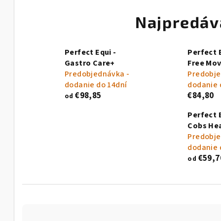
Najpredáv
Perfect Equi -
Perfect E
Gastro Care+
Free Mo
Predobjednávka -
Predobje
dodanie do 14dní
dodanie 
€98,85
€84,80
od
Perfect E
Cobs He
Predobje
dodanie 
€59,7
od
R