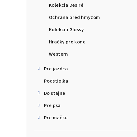
Kolekcia Desiré
Ochrana pred hmyzom
Kolekcia Glossy
Hračky pre kone
Western
Pre jazdca
Podstielka
Do stajne
Pre psa
Pre mačku