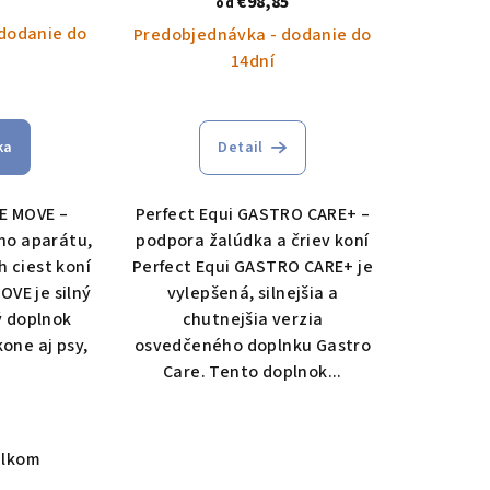
€98,85
od
dodanie do
Predobjednávka - dodanie do
14dní
ka
Detail
EE MOVE –
Perfect Equi GASTRO CARE+ –
ho aparátu,
podpora žalúdka a čriev koní
h ciest koní
Perfect Equi GASTRO CARE+ je
OVE je silný
vylepšená, silnejšia a
 doplnok
chutnejšia verzia
kone aj psy,
osvedčeného doplnku Gastro
Care. Tento doplnok...
elkom