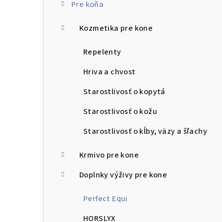
Pre koňa
n
Kozmetika pre kone
ý
p
Repelenty
a
Hriva a chvost
n
Starostlivosť o kopytá
e
Starostlivosť o kožu
l
Starostlivosť o kĺby, väzy a šľachy
Krmivo pre kone
Doplnky výživy pre kone
Perfect Equi
HORSLYX