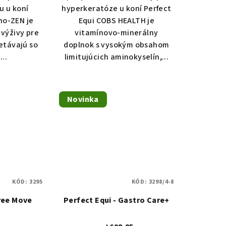
u u koní
hyperkeratóze u koní Perfect
no-ZEN je
Equi COBS HEALTH je
 výživy pre
vitamínovo-minerálny
retávajú so
doplnok s vysokým obsahom
..
limitujúcich aminokyselín,...
Novinka
KÓD:
3295
KÓD:
3298/4-8
Free Move
Perfect Equi - Gastro Care+