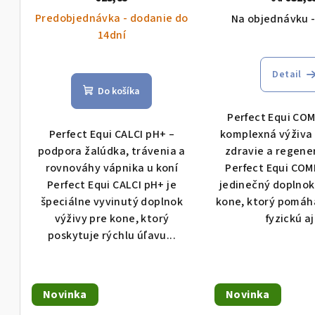
k
Predobjednávka - dodanie do
d
Na objednávku -
t
14dní
u
o
k
v
Detail
Do košíka
t
Perfect Equi CO
o
Perfect Equi CALCI pH+ –
komplexná výživa 
podpora žalúdka, trávenia a
zdravie a regene
v
rovnováhy vápnika u koní
Perfect Equi COM
Perfect Equi CALCI pH+ je
jedinečný doplnok
špeciálne vyvinutý doplnok
kone, ktorý pomáh
výživy pre kone, ktorý
fyzickú aj.
poskytuje rýchlu úľavu...
Novinka
Novinka