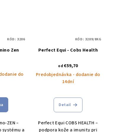
KÓD:
3286
KÓD:
3289/8KG
Amino Zen
Perfect Equi - Cobs Health
€59,70
od
dodanie do
Predobjednávka - dodanie do
14dní
ka
Detail
ino-ZEN –
Perfect Equi COBS HEALTH –
o systému a
podpora kože a imunity pri