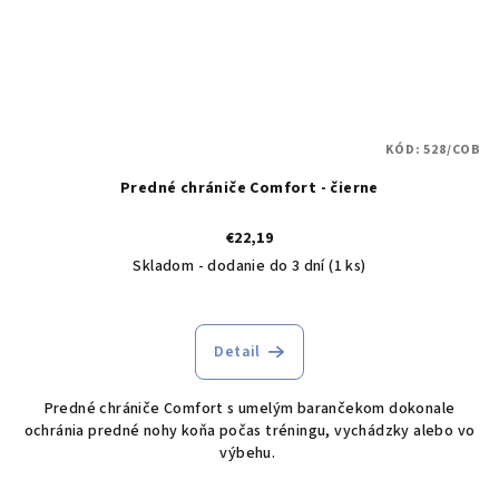
KÓD:
528/COB
Predné chrániče Comfort - čierne
€22,19
Skladom - dodanie do 3 dní
(1 ks)
Detail
Predné chrániče Comfort s umelým barančekom dokonale
ochránia predné nohy koňa počas tréningu, vychádzky alebo vo
výbehu.