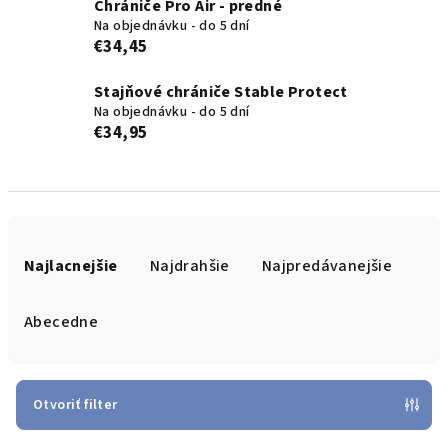
Chrániče Pro Air - predné
Na objednávku - do 5 dní
€34,45
Stajňové chrániče Stable Protect
Na objednávku - do 5 dní
€34,95
R
a
Najlacnejšie
Najdrahšie
Najpredávanejšie
d
e
Abecedne
n
i
e
Otvoriť filter
p