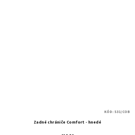
KÓD:
531/COB
Zadné chrániče Comfort - hnedé