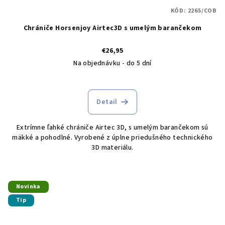
KÓD:
2265/COB
Chrániče Horsenjoy Airtec3D s umelým barančekom
€26,95
Na objednávku - do 5 dní
Detail
Extrímne ľahké chrániče Airtec 3D, s umelým barančekom sú
mäkké a pohodlné. Vyrobené z úplne priedušného technického
3D materiálu.
Novinka
Tip