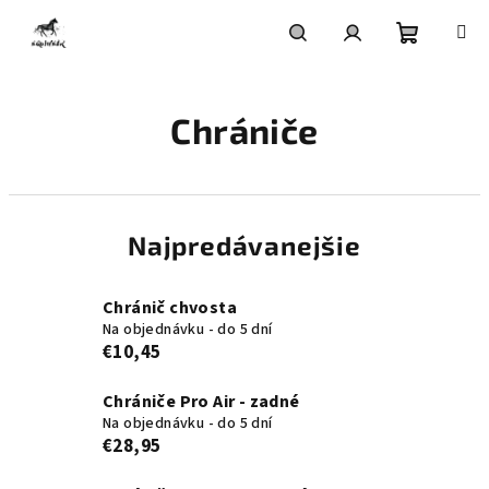
Prejsť
na
obsah
Nákupn
Hľadať
Prihlásenie
Chrániče
košík
Najpredávanejšie
Chránič chvosta
Na objednávku - do 5 dní
€10,45
Chrániče Pro Air - zadné
Na objednávku - do 5 dní
€28,95