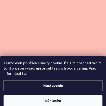
Tento web používa súbory cookie. Ďalším prechádzaním
tohto webu vyjadrujete súhlas s ich používaním. Viac
informácií
tu
.
Podsedlové dečky
Nastavenie
Blog
Copyright 2026
Equi Wear
. Všetky práva vyhradené.
Súhlasím