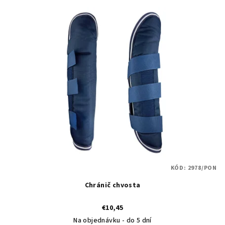
V
r
ý
o
p
d
i
u
s
k
p
t
r
o
o
v
d
u
k
t
KÓD:
2978/PON
o
Chránič chvosta
v
€10,45
Na objednávku - do 5 dní