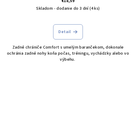
€18,59
Skladom - dodanie do 3 dní
(4 ks)
Detail
Zadné chrániče Comfort s umelým barančekom, dokonale
ochránia zadné nohy koňa počas, tréningu, vychádzky alebo vo
výbehu.