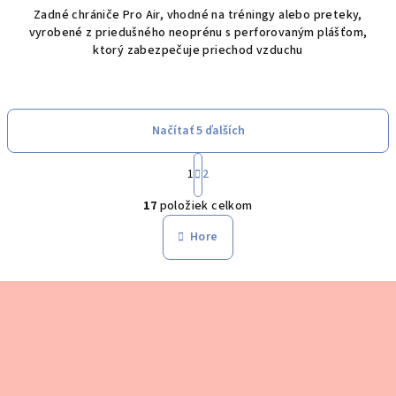
Zadné chrániče Pro Air, vhodné na tréningy alebo preteky,
vyrobené z priedušného neoprénu s perforovaným plášťom,
ktorý zabezpečuje priechod vzduchu
Načítať 5 ďalších
S
1
2
t
O
r
17
položiek celkom
á
v
n
l
Hore
k
á
o
d
v
Z
a
a
n
á
c
i
i
p
e
e
ä
p
t
r