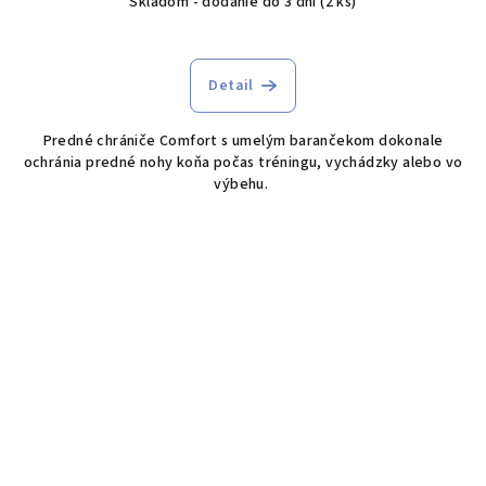
Skladom - dodanie do 3 dní
(2 ks)
Detail
Predné chrániče Comfort s umelým barančekom dokonale
ochránia predné nohy koňa počas tréningu, vychádzky alebo vo
výbehu.