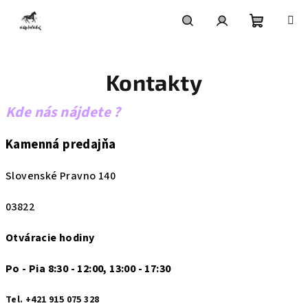
Prejsť
na
obsah
Nákupn
Hľadať
Prihlásenie
Kontakty
košík
Kde nás nájdete ?
Kamenná predajňa
Slovenské Pravno 140
03822
Otváracie hodiny
Po - Pia 8:30 - 12:00, 13:00 - 17:30
Tel. +421 915 075 328