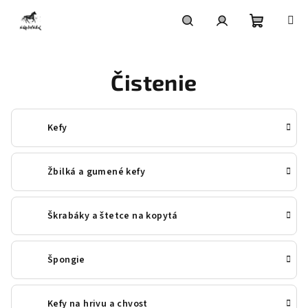
Prejsť
na
obsah
Nákupn
Hľadať
Prihlásenie
Čistenie
košík
Kefy
Žbilká a gumené kefy
Škrabáky a štetce na kopytá
Špongie
Kefy na hrivu a chvost