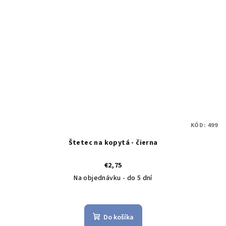
KÓD:
499
Štetec na kopytá - čierna
€2,75
Na objednávku - do 5 dní
Do košíka