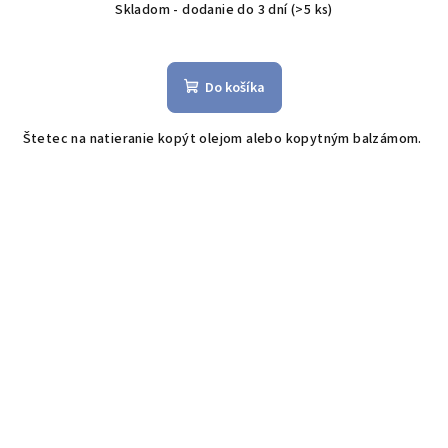
Skladom - dodanie do 3 dní
(>5 ks)
Do košíka
Štetec na natieranie kopýt olejom alebo kopytným balzámom.