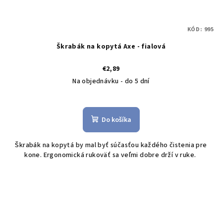
KÓD:
995
Škrabák na kopytá Axe - fialová
€2,89
Na objednávku - do 5 dní
Do košíka
Škrabák na kopytá by mal byť súčasťou každého čistenia pre
kone. Ergonomická rukoväť sa veľmi dobre drží v ruke.