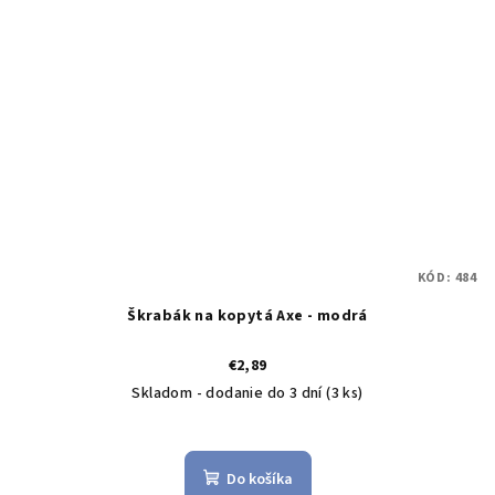
KÓD:
484
Škrabák na kopytá Axe - modrá
€2,89
Skladom - dodanie do 3 dní
(3 ks)
Do košíka