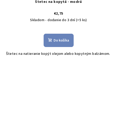
Štetec na kopytá - modrá
€2,75
Skladom - dodanie do 3 dní
(>5 ks)
Do košíka
Štetec na natieranie kopýt olejom alebo kopytným balzámom.