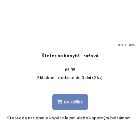
KÓD:
495
Štetec na kopytá - ružová
€2,75
Skladom - dodanie do 3 dní
(2 ks)
Do košíka
Štetec na natieranie kopýt olejom alebo kopytným balzámom.