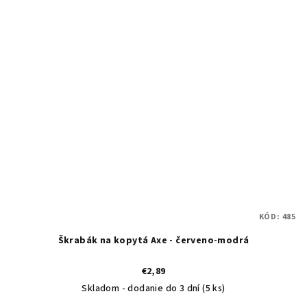
KÓD:
485
Škrabák na kopytá Axe - červeno-modrá
€2,89
Skladom - dodanie do 3 dní
(5 ks)