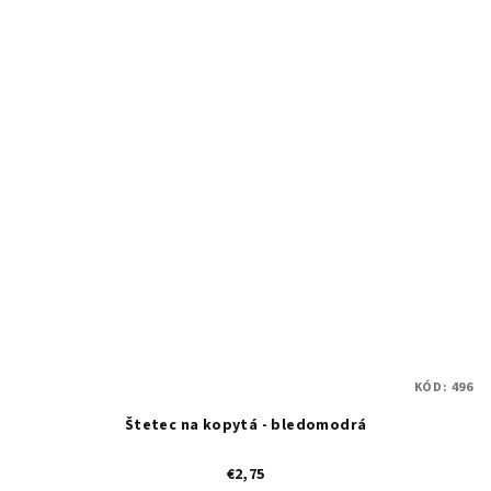
KÓD:
496
Štetec na kopytá - bledomodrá
€2,75