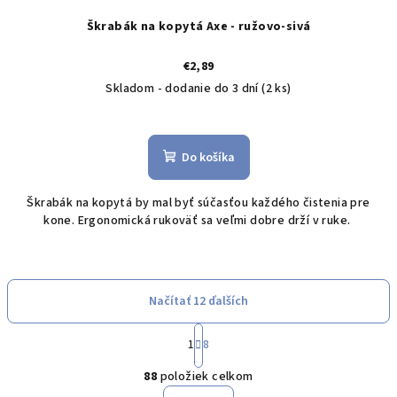
Škrabák na kopytá Axe - ružovo-sivá
€2,89
Skladom - dodanie do 3 dní
(2 ks)
Do košíka
Škrabák na kopytá by mal byť súčasťou každého čistenia pre
kone. Ergonomická rukoväť sa veľmi dobre drží v ruke.
Načítať 12 ďalších
S
1
8
t
O
r
88
položiek celkom
á
v