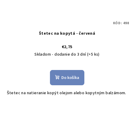
KÓD:
498
Štetec na kopytá - červená
€2,75
Skladom - dodanie do 3 dní
(>5 ks)
Do košíka
Štetec na natieranie kopýt olejom alebo kopytným balzámom.