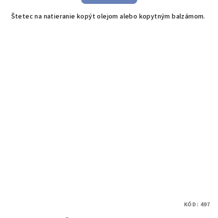
Štetec na natieranie kopýt olejom alebo kopytným balzámom.
KÓD:
497