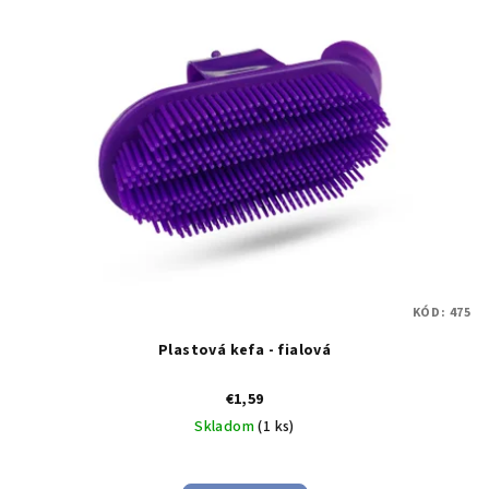
p
d
i
u
s
k
p
t
r
o
o
v
d
u
k
t
KÓD:
475
o
Plastová kefa - fialová
v
€1,59
Skladom
(1 ks)