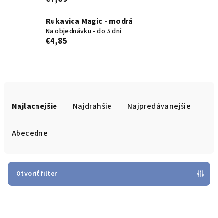
Rukavica Magic - modrá
Na objednávku - do 5 dní
€4,85
R
a
Najlacnejšie
Najdrahšie
Najpredávanejšie
d
e
Abecedne
n
i
e
Otvoriť filter
p
V
r
ý
o