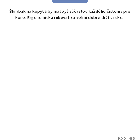
Škrabák na kopytá by mal byť súčasťou každého čistenia pre
kone. Ergonomická rukoväť sa veľmi dobre drží v ruke.
KÓD:
483