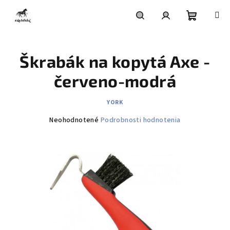
Prejsť
na
obsah
Nákupn
Hľadať
Prihlásenie
Škrabák na kopytá Axe -
košík
červeno-modrá
YORK
Priemerné
Neohodnotené
Podrobnosti hodnotenia
hodnotenie
produktu
je
0,0
z
5
hviezdičiek.