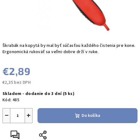
Škrabák na kopytá by mal byť súčasťou každého čistenia pre kone.
Ergonomická rukoväť sa veľmi dobre drží v ruke.
€2,89
€2,35 bez DPH
Jednotková
Skladom - dodanie do 3 dní
(5 ks)
cena:
Kód:
485
−
+
Do košíka