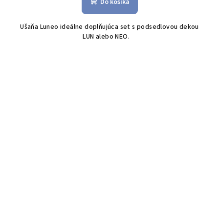
Do košíka
je
4,0
Ušaňa Luneo ideálne doplňujúca set s podsedlovou dekou
z
LUN alebo NEO.
5
hviezdičiek.