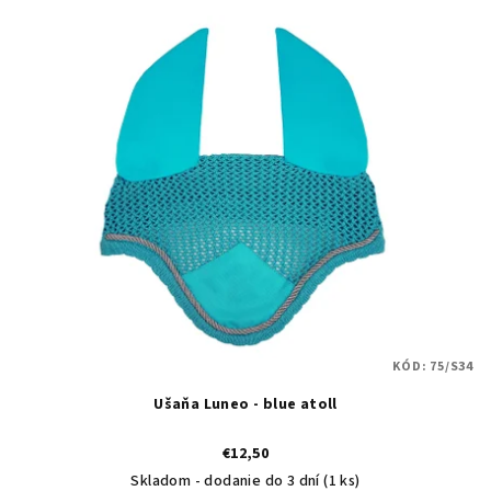
V
r
ý
o
p
d
i
u
s
k
p
t
r
o
o
v
d
u
k
t
KÓD:
75/S34
o
Ušaňa Luneo - blue atoll
v
€12,50
Skladom - dodanie do 3 dní
(1 ks)