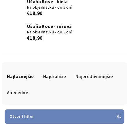
Ušaňa Rose - biela
Na objednávku - do 5 dní
€18,90
Ušaňa Rose - ružová
Na objednávku - do 5 dní
€18,90
R
a
Najlacnejšie
Najdrahšie
Najpredávanejšie
d
e
Abecedne
n
i
e
Otvoriť filter
p