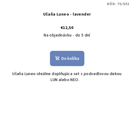
KÓD:
75/S32
Ušaňa Luneo - lavender
€12,50
Na objednávku - do 5 dní
Do košíka
Ušaňa Luneo ideálne doplňujúca set s podsedlovou dekou
LUN alebo NEO.