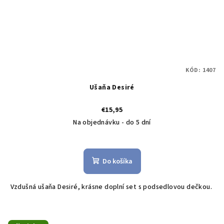
KÓD:
1407
Ušaňa Desiré
€15,95
Na objednávku - do 5 dní
Do košíka
Vzdušná ušaňa Desiré, krásne doplní set s podsedlovou dečkou.