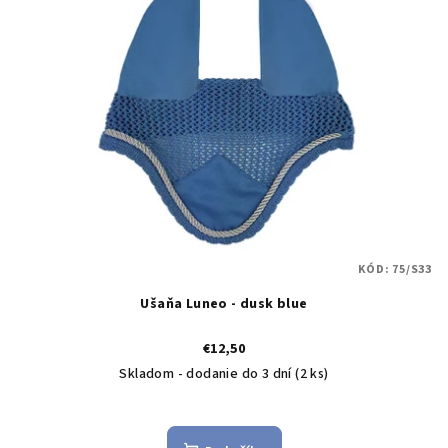
KÓD:
75/S33
Ušaňa Luneo - dusk blue
€12,50
Skladom - dodanie do 3 dní
(2 ks)
Priemerné
hodnotenie
produktu