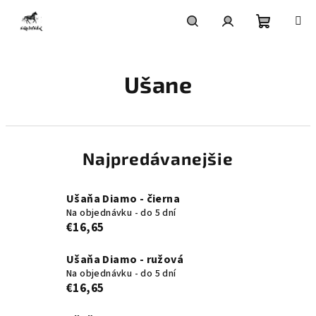
Prejsť
na
obsah
Nákupn
Hľadať
Prihlásenie
Ušane
košík
Najpredávanejšie
Ušaňa Diamo - čierna
Na objednávku - do 5 dní
€16,65
Ušaňa Diamo - ružová
Na objednávku - do 5 dní
€16,65