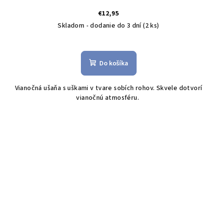
€12,95
Skladom - dodanie do 3 dní
(2 ks)
Do košíka
Vianočná ušaňa s uškami v tvare sobích rohov. Skvele dotvorí
vianočnú atmosféru.