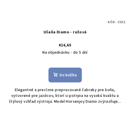
KÓD:
3332
Ušaňa Diamo - ružová
€16,65
Na objednávku - do 5 dní
Do košíka
Elegantné a precízne prepracované čabraky pre koňa,
vytvorené pre jazdcov, ktorí si potrpia na vysokú kvalitu a
štýlový vzhľad výstroja. Model Horsenjoy Diamo zvýrazňuje...