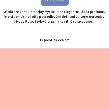
Ušaňa pre kone Horsenjoy Mystic Rose Elegantná ušaňa pre kone,
ktorá perfektne ladí s podsedlovými dečkami zo série Horsenjoy
Mystic Rose. Štýlový dizajn a kvalitné spracovanie...
12
položiek celkom
O
v
Z
l
á
á
p
d
a
ä
c
t
i
i
e
e
p
r
v