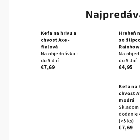
Najpredáv
Kefa na hrivu a
Hrebeň n
chvost Axe -
so štip
fialová
Rainbow
Na objednávku -
Na objed
do 5 dní
do 5 dní
€7,69
€4,95
Kefa na 
chvost A
modrá
Skladom 
dodanie 
(>5 ks)
€7,69