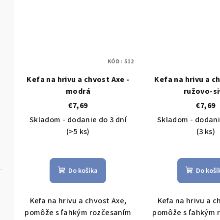
KÓD:
512
Kefa na hrivu a chvost Axe -
Kefa na hrivu a c
modrá
ružovo-si
€7,69
€7,69
Skladom - dodanie do 3 dní
Skladom - dodani
(>5 ks)
(3 ks)
Do košíka
Do koší
Kefa na hrivu a chvost Axe,
Kefa na hrivu a c
pomôže s ľahkým rozčesaním
pomôže s ľahkým 