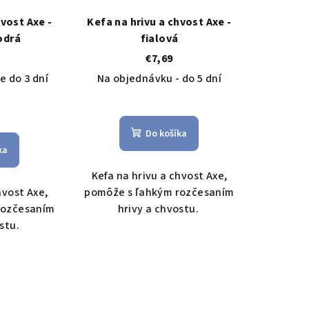
hvost Axe -
Kefa na hrivu a chvost Axe -
odrá
fialová
€7,69
e do 3 dní
Na objednávku - do 5 dní
Do košíka
ka
Kefa na hrivu a chvost Axe,
hvost Axe,
pomôže s ľahkým rozčesaním
rozčesaním
hrivy a chvostu.
ostu.