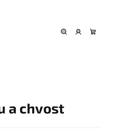
Hľadať
Prihlásenie
Nákupný
košík
u a chvost