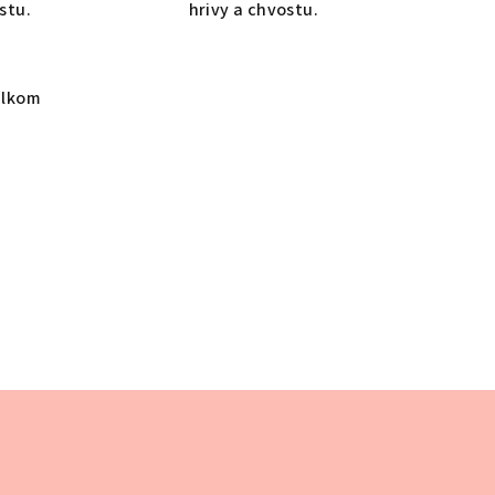
ostu.
hrivy a chvostu.
elkom