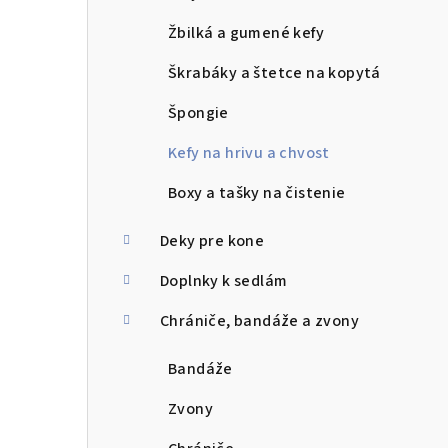
Žbilká a gumené kefy
Škrabáky a štetce na kopytá
Špongie
Kefy na hrivu a chvost
Boxy a tašky na čistenie
Deky pre kone
Doplnky k sedlám
Chrániče, bandáže a zvony
Bandáže
Zvony