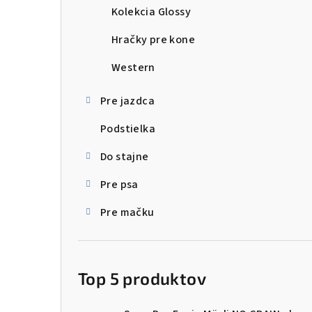
Kolekcia Glossy
Hračky pre kone
Western
Pre jazdca
Podstielka
Do stajne
Pre psa
Pre mačku
Top 5 produktov