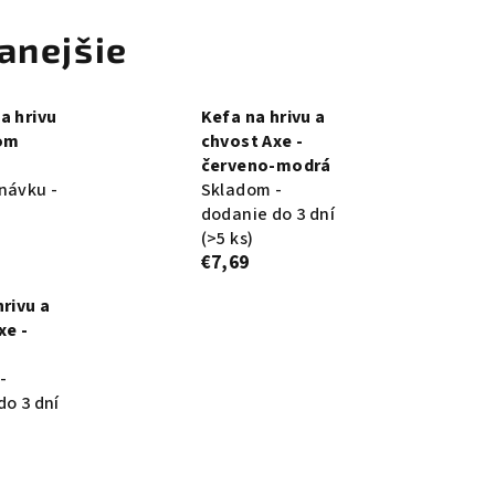
anejšie
a hrivu
Kefa na hrivu a
com
chvost Axe -
červeno-modrá
návku -
Skladom -
dodanie do 3 dní
(>5 ks)
€7,69
hrivu a
xe -
-
do 3 dní