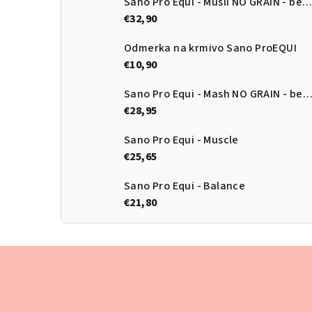
Sano Pro Equi - Müsli NO GRAIN - bezobilné müsli
€32,90
Odmerka na krmivo Sano ProEQUI
€10,90
Sano Pro Equi - Mash NO GRAIN - bezobilný m
€28,95
Sano Pro Equi - Muscle
€25,65
Sano Pro Equi - Balance
€21,80
Z
á
p