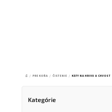
Prejsť
na
obsah
/
PRE KOŇA
/
ČISTENIE
/
KEFY NA HRIVU A CHVOST
DOMOV
B
o
Kategórie
Preskočiť
kategórie
č