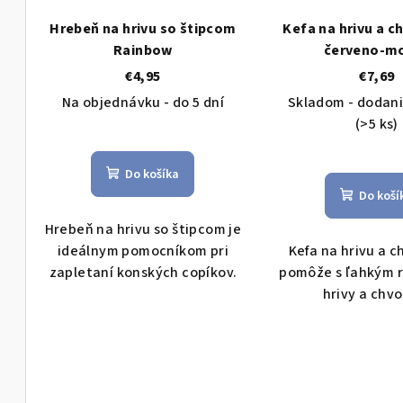
p
d
Hrebeň na hrivu so štipcom
Kefa na hrivu a c
r
u
Rainbow
červeno-m
o
k
€4,95
€7,69
Na objednávku - do 5 dní
Skladom - dodani
d
t
(>5 ks)
u
o
k
v
Do košíka
Do koší
t
Hrebeň na hrivu so štipcom je
o
ideálnym pomocníkom pri
Kefa na hrivu a c
zapletaní konských copíkov.
pomôže s ľahkým 
v
hrivy a chv