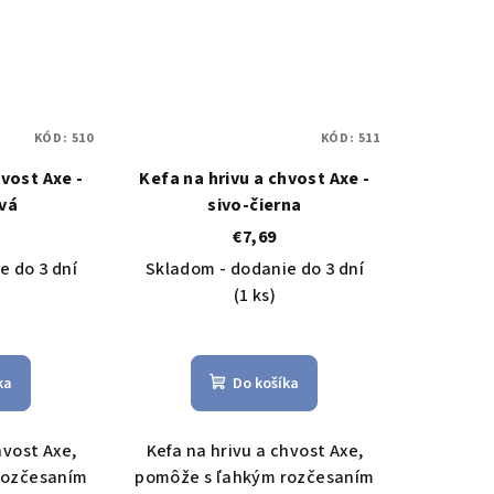
KÓD:
510
KÓD:
511
hvost Axe -
Kefa na hrivu a chvost Axe -
vá
sivo-čierna
€7,69
e do 3 dní
Skladom - dodanie do 3 dní
(1 ks)
ka
Do košíka
hvost Axe,
Kefa na hrivu a chvost Axe,
rozčesaním
pomôže s ľahkým rozčesaním