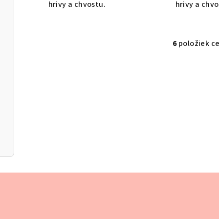
hrivy a chvostu.
hrivy a chv
6
položiek c
O
v
ash
l
á
d
a
c
i
e
p
r
v
k