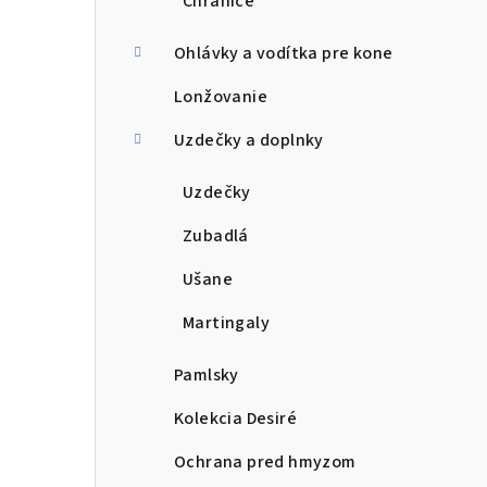
Chrániče
Ohlávky a vodítka pre kone
Lonžovanie
Uzdečky a doplnky
Uzdečky
Zubadlá
Ušane
Martingaly
Pamlsky
Kolekcia Desiré
Ochrana pred hmyzom