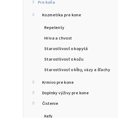
Pre koňa
n
Kozmetika pre kone
ý
p
Repelenty
a
Hriva a chvost
n
Starostlivosť o kopytá
e
Starostlivosť o kožu
l
Starostlivosť o kĺby, väzy a šľachy
Krmivo pre kone
Doplnky výživy pre kone
Čistenie
Kefy