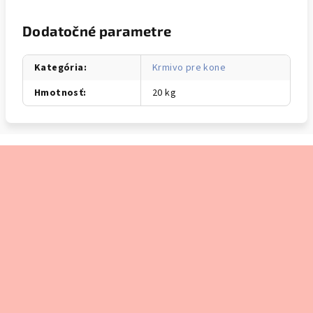
Dodatočné parametre
Kategória
:
Krmivo pre kone
Hmotnosť
:
20 kg
Z
á
p
ä
t
i
e