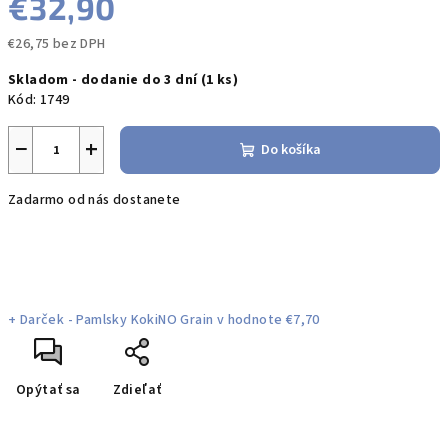
€32,90
€26,75 bez DPH
Jednotková
Skladom - dodanie do 3 dní
(1 ks)
cena:
Kód:
1749
−
+
Do košíka
Zadarmo od nás dostanete
+ Darček - Pamlsky KokiNO Grain
v hodnote €7,70
Opýtať sa
Zdieľať