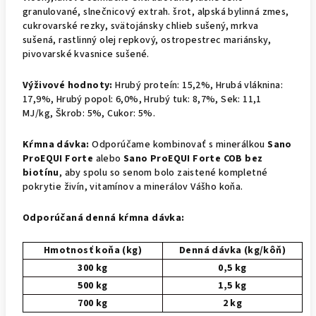
granulované, slnečnicový extrah. šrot, alpská bylinná zmes,
cukrovarské rezky, svätojánsky chlieb sušený, mrkva
sušená, rastlinný olej repkový, ostropestrec mariánsky,
pivovarské kvasnice sušené.
Výživové hodnoty:
Hrubý proteín: 15,2%, Hrubá vláknina:
17,9%, Hrubý popol: 6,0%, Hrubý tuk: 8,7%, Sek: 11,1
MJ/kg, Škrob: 5%, Cukor: 5%.
Kŕmna dávka:
Odporúčame kombinovať s minerálkou
Sano
ProEQUI Forte
alebo
Sano ProEQUI Forte COB bez
biotínu
, aby spolu so senom bolo zaistené kompletné
pokrytie živín, vitamínov a minerálov Vášho koňa.
Odporúčaná denná kŕmna dávka:
Hmotnosť koňa (kg)
Denná dávka (kg/kôň)
300 kg
0,5 kg
500 kg
1,5 kg
700 kg
2 kg