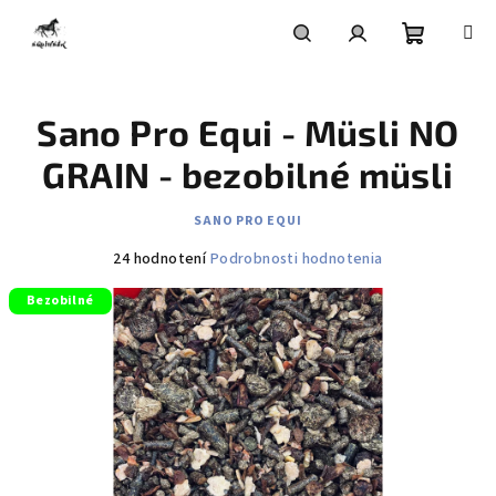
Prejsť
na
obsah
Nákupn
Hľadať
Prihlásenie
Sano Pro Equi - Müsli NO
košík
GRAIN - bezobilné müsli
SANO PRO EQUI
Priemerné
24 hodnotení
Podrobnosti hodnotenia
hodnotenie
Bezobilné
produktu
je
4,4
z
5
hviezdičiek.