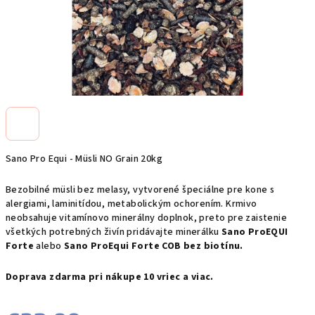
Sano Pro Equi - Müsli NO Grain 20kg
Bezobilné müsli bez melasy, vytvorené špeciálne pre kone s
alergiami, laminitídou, metabolickým ochorením. Krmivo
neobsahuje vitamínovo minerálny doplnok, preto pre zaistenie
všetkých potrebných živín pridávajte minerálku
Sano ProEQUI
Forte
alebo
Sano ProEqui Forte COB bez biotínu.
Doprava zdarma pri nákupe 10 vriec a viac.