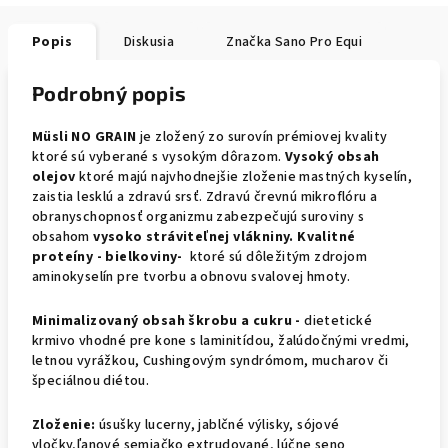
Popis
Diskusia
Značka
Sano Pro Equi
Podrobný popis
Müsli NO GRAIN
je zložený zo surovín prémiovej kvality
ktoré sú vyberané s vysokým dôrazom.
Vysoký obsah
olejov
ktoré majú najvhodnejšie zloženie mastných kyselín,
zaistia lesklú a zdravú srsť. Zdravú črevnú mikroflóru a
obranyschopnosť organizmu zabezpečujú suroviny s
obsahom
vysoko stráviteľnej vlákniny. Kvalitné
proteíny - bielkoviny-
ktoré sú dôležitým zdrojom
aminokyselín pre tvorbu a obnovu svalovej hmoty.
Minimalizovaný obsah škrobu a cukru -
dietetické
krmivo vhodné pre kone s laminitídou, žalúdočnými vredmi,
letnou vyrážkou, Cushingovým syndrómom, mucharov či
špeciálnou diétou.
Zloženie:
úsušky lucerny, jablčné výlisky, sójové
vločky,ľanové semiačko extrudované, lúčne seno