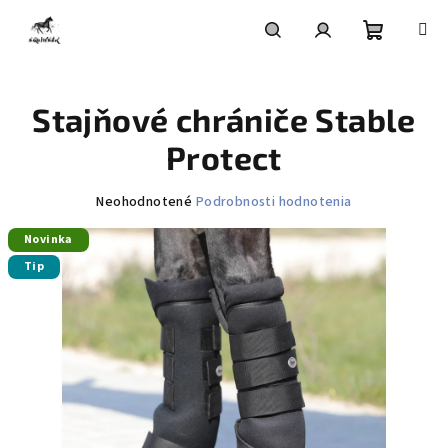
Prejsť
na
obsah
Nákupn
Hľadať
Prihlásenie
Stajňové chrániče Stable
košík
Protect
Priemerné
Neohodnotené
Podrobnosti hodnotenia
hodnotenie
Novinka
produktu
je
Tip
0,0
z
5
hviezdičiek.