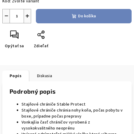
Kód:
Zvoľte variant
−
+
Do košíka
Opýtať sa
Zdieľať
Popis
Diskusia
Podrobný popis
Stajňové chrániče Stable Protect
Stajňové chrániče chránia nohy koňa, počas pobytu v
boxe, prípadne počas prepravy
Vonkajšia časť chráničov vyrobená z
vysokokvalitného neoprénu