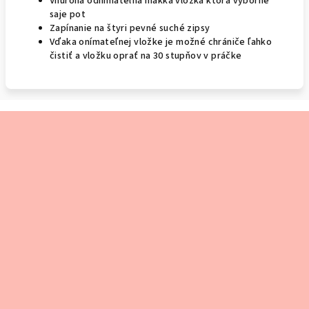
Vnúroná odnímateľná mäkká vložka ktorá výborne
saje pot
Zapínanie na štyri pevné suché zipsy
Vďaka onímateľnej vložke je možné chrániče ľahko
čistiť a vložku oprať na 30 stupňov v práčke
Z
á
p
ä
t
i
e