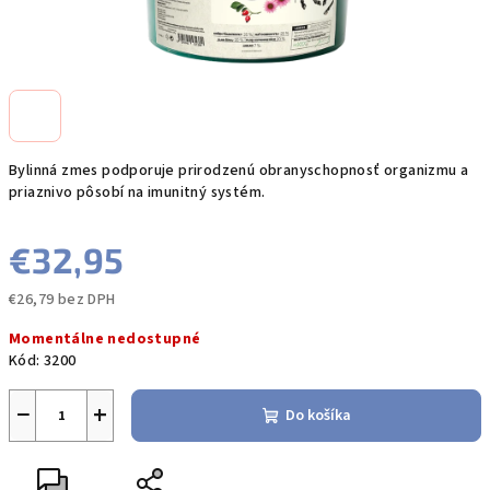
Bylinná zmes podporuje prirodzenú obranyschopnosť organizmu a
priaznivo pôsobí na imunitný systém.
€32,95
€26,79 bez DPH
Jednotková
Momentálne nedostupné
cena:
Kód:
3200
−
+
Do košíka