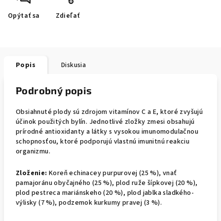
Opýtať sa
Zdieľať
Popis
Diskusia
Podrobný popis
Obsiahnuté plody sú zdrojom vitamínov C a E, ktoré zvyšujú
účinok použitých bylín. Jednotlivé zložky zmesi obsahujú
prírodné antioxidanty a látky s vysokou imunomodulačnou
schopnosťou, ktoré podporujú vlastnú imunitnú reakciu
organizmu.
Zloženie:
Koreň echinacey purpurovej (25 %), vnať
pamajoránu obyčajného (25 %), plod ruže šípkovej (20 %),
plod pestreca mariánskeho (20 %), plod jablka sladkého-
výlisky (7 %), podzemok kurkumy pravej (3 %).