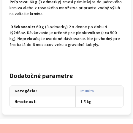
Príprava:
60 g (3 odmerky) zmesi primiešajte do jadrového
krmiva alebo z rovnakého množstva pripravte vodný výluh
na zaliatie krmiva.
Dávkavanie:
60 g (3 odmerky) 2 x denne po dobu 4
týždňov. Dávkovanie je určené pre plnokrvníkov (cca 500
kg). Neprekračujte uvedené dávkovanie. Nie je vhodný pre
žriebätá do 6 mesiacov veku a gravidné kobyly.
Dodatočné parametre
Kategória
:
Imunita
Hmotnosť
:
1.5 kg
Z