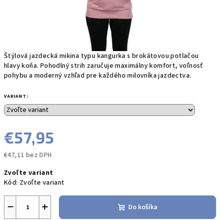
Štýlová jazdecká mikina typu kangurka s brokátovou potlačou
hlavy koňa. Pohodlný strih zaručuje maximálny komfort, voľnosť
pohybu a moderný vzhľad pre každého milovníka jazdectva.
VARIANT:
€57,95
€47,11 bez DPH
Jednotková
Zvoľte variant
cena:
Kód:
Zvoľte variant
−
+
Do košíka