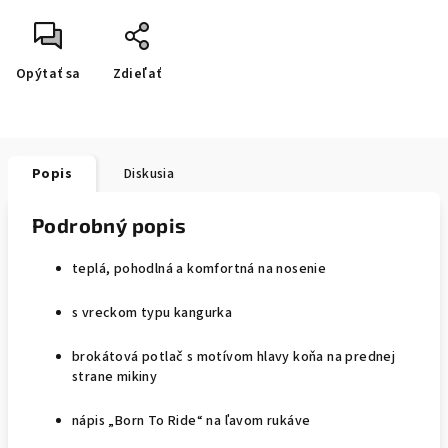
Opýtať sa
Zdieľať
Popis
Diskusia
Podrobný popis
teplá, pohodlná a komfortná na nosenie
s vreckom typu kangurka
brokátová potlač s motívom hlavy koňa na prednej
strane mikiny
nápis „Born To Ride“ na ľavom rukáve