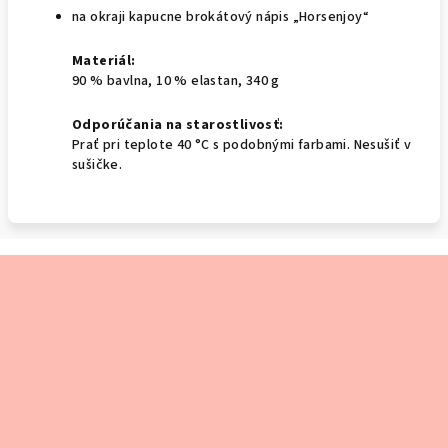
na okraji kapucne brokátový nápis „Horsenjoy“
Materiál:
90 % bavlna, 10 % elastan, 340 g
Odporúčania na starostlivosť:
Prať pri teplote 40 °C s podobnými farbami. Nesušiť v
sušičke.
Z
á
p
ä
t
i
e