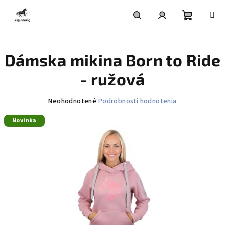
Prejsť
na
obsah
Nákupn
Hľadať
Prihlásenie
Dámska mikina Born to Ride
košík
- ružová
Priemerné
Neohodnotené
Podrobnosti hodnotenia
hodnotenie
Novinka
produktu
je
0,0
z
5
hviezdičiek.