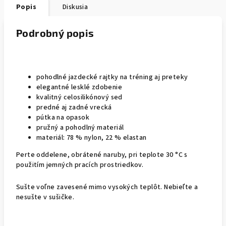
Popis
Diskusia
Podrobný popis
pohodlné jazdecké rajtky na tréning aj preteky
elegantné lesklé zdobenie
kvalitný celosilikónový sed
predné aj zadné vrecká
pútka na opasok
pružný a pohodlný materiál
materiál: 78 % nylon, 22 % elastan
Perte oddelene, obrátené naruby, pri teplote 30 °C s
použitím jemných pracích prostriedkov.
Sušte voľne zavesené mimo vysokých teplôt. Nebieľte a
nesušte v sušičke.