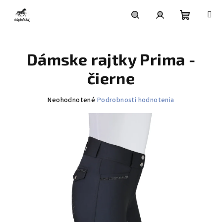
Prejsť
na
obsah
Nákupn
Hľadať
Prihlásenie
Dámske rajtky Prima -
košík
čierne
Priemerné
Neohodnotené
Podrobnosti hodnotenia
hodnotenie
produktu
je
0,0
z
5
hviezdičiek.