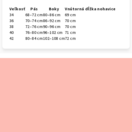
Veľkosť
Pás
Boky
Vnútorná dĺžka nohavice
34
68–72 cm
80–86 cm
69 cm
36
70–74 cm
86–92 cm
70 cm
38
72–76 cm
90–96 cm
70 cm
40
76–80 cm
96–102 cm
71 cm
42
80–84 cm
102–108 cm
72 cm
Z
á
p
ä
t
i
e