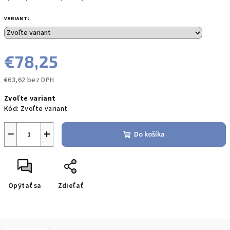
VARIANT:
€78,25
€63,62 bez DPH
Jednotková
Zvoľte variant
cena:
Kód:
Zvoľte variant
−
+
Do košíka
Opýtať sa
Zdieľať