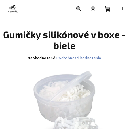
Prejsť
na
obsah
Nákupn
Hľadať
Prihlásenie
Gumičky silikónové v boxe -
košík
biele
Priemerné
Neohodnotené
Podrobnosti hodnotenia
hodnotenie
produktu
je
0,0
z
5
hviezdičiek.