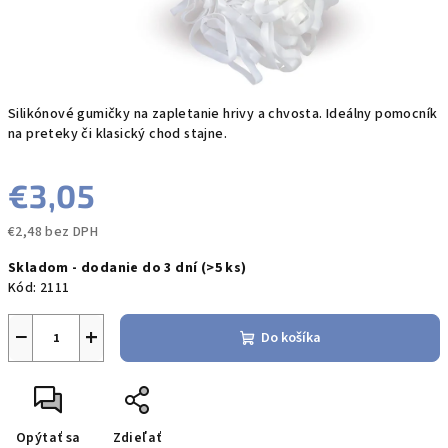
Silikónové gumičky na zapletanie hrivy a chvosta. Ideálny pomocník
na preteky či klasický chod stajne.
€3,05
€2,48 bez DPH
Jednotková
Skladom - dodanie do 3 dní
(>5 ks)
cena:
Kód:
2111
−
+
Do košíka
Opýtať sa
Zdieľať