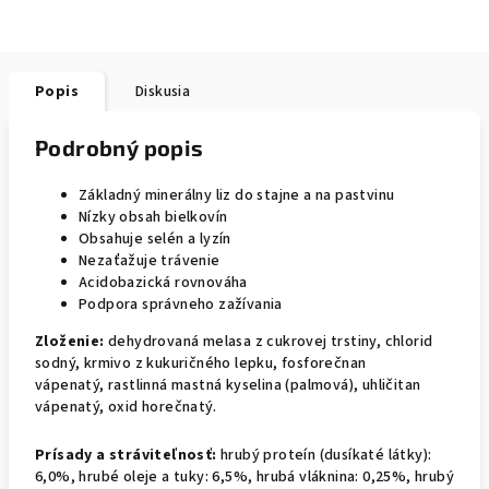
Popis
Diskusia
Podrobný popis
Základný minerálny liz do stajne a na pastvinu
Nízky obsah bielkovín
Obsahuje selén a lyzín
Nezaťažuje trávenie
Acidobazická rovnováha
Podpora správneho zažívania
Zloženie:
dehydrovaná melasa z cukrovej trstiny, chlorid
sodný, krmivo z kukuričného lepku, fosforečnan
vápenatý, rastlinná mastná kyselina (palmová), uhličitan
vápenatý, oxid horečnatý.
Prísady a stráviteľnosť:
hrubý proteín (dusíkaté látky):
6,0%, hrubé oleje a tuky: 6,5%, hrubá vláknina: 0,25%, hrubý