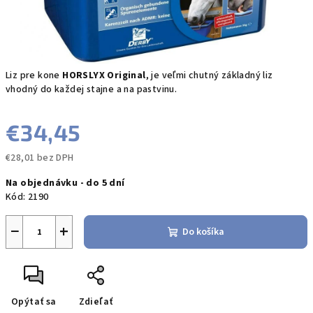
Liz pre kone
HORSLYX Original
, je veľmi chutný základný liz
vhodný do každej stajne a na pastvinu.
€34,45
€28,01 bez DPH
Jednotková
Na objednávku - do 5 dní
cena:
Kód:
2190
−
+
Do košíka
Opýtať sa
Zdieľať