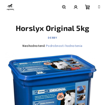
Prejsť
na
obsah
Nákupn
Hľadať
Prihlásenie
Horslyx Original 5kg
košík
DERBY
Priemerné
Neohodnotené
Podrobnosti hodnotenia
hodnotenie
produktu
je
0,0
z
5
hviezdičiek.