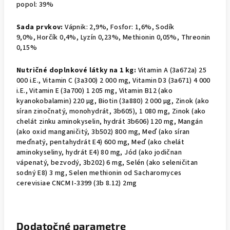
popol: 39%
Sada prvkov:
Vápnik: 2,9%, Fosfor: 1,6%, Sodík
9,0%, Horčík 0,4%, Lyzín 0,23%, Methionin 0,05%, Threonin
0,15%
Nutričné doplnkové
látky na 1 kg:
Vitamin A (3a672a) 25
000 i.E.,
Vitamin C (3a300) 2 000 mg,
Vitamin D3 (3a671) 4 000
i.E.,
Vitamin E (3a700) 1 205 mg,
Vitamin B12 (ako
kyanokobalamin) 220 µg,
Biotin (3a880) 2 000
µg,
Zinok (ako
síran zinočnatý, monohydrát, 3b605), 1 080 mg,
Zinok (ako
chelát
zinku aminokyselin, hydrát 3b606
) 120 mg,
Mangán
(ako oxid manganičitý, 3b502) 800 mg,
Meď (ako síran
meďnatý, pentahydrát E4) 600 mg,
Meď (ako chelát
aminokyseliny, hydrát E4) 80 mg,
Jód (ako jodičnan
vápenatý, bezvodý, 3b202) 6 mg,
Selén (ako seleničitan
sodný E8) 3 mg,
Selen methionin od Sacharomyces
cerevisiae CNCM I-3399 (3b 8.12) 2mg
Dodatočné parametre