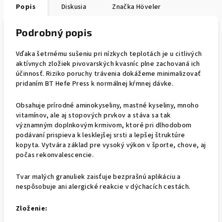
Popis
Diskusia
Značka
Höveler
Podrobný popis
Vďaka šetrnému sušeniu pri nízkych teplotách je u citlivých
aktívnych zložiek pivovarských kvasníc plne zachovaná ich
účinnosť. Riziko poruchy trávenia dokážeme minimalizovať
pridaním BT Hefe Press k normálnej kŕmnej dávke.
Obsahuje prírodné aminokyseliny, mastné kyseliny, mnoho
vitamínov, ale aj stopových prvkov a stáva sa tak
významným doplnkovým krmivom, ktoré pri dlhodobom
podávaní prispieva k lesklejšej srsti a lepšej štruktúre
kopyta. Vytvára základ pre vysoký výkon v športe, chove, aj
počas rekonvalescencie.
Tvar malých granuliek zaisťuje bezprašnú aplikáciu a
nespôsobuje ani alergické reakcie v dýchacích cestách.
Zloženie: