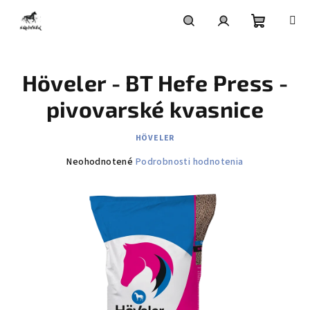
Prejsť
na
obsah
Nákupn
Hľadať
Prihlásenie
Höveler - BT Hefe Press -
košík
pivovarské kvasnice
HÖVELER
Priemerné
Neohodnotené
Podrobnosti hodnotenia
hodnotenie
produktu
je
0,0
z
5
hviezdičiek.