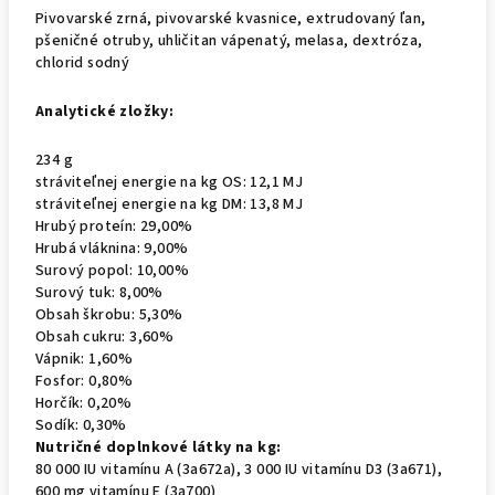
Pivovarské zrná, pivovarské kvasnice, extrudovaný ľan,
pšeničné otruby, uhličitan vápenatý, melasa, dextróza,
chlorid sodný
Analytické zložky:
234 g
stráviteľnej energie na kg OS: 12,1 MJ
stráviteľnej energie na kg DM: 13,8 MJ
Hrubý proteín: 29,00%
Hrubá vláknina: 9,00%
Surový popol: 10,00%
Surový tuk: 8,00%
Obsah škrobu: 5,30%
Obsah cukru: 3,60%
Vápnik: 1,60%
Fosfor: 0,80%
Horčík: 0,20%
Sodík: 0,30%
Nutričné ​​doplnkové látky na kg:
80 000 IU vitamínu A (3a672a), 3 000 IU vitamínu D3 (3a671),
600 mg vitamínu E (3a700)