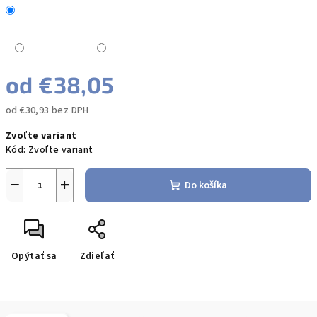
od
€38,05
od
€30,93
bez DPH
Jednotková
Zvoľte variant
cena:
Kód:
Zvoľte variant
−
+
Do košíka
Opýtať sa
Zdieľať