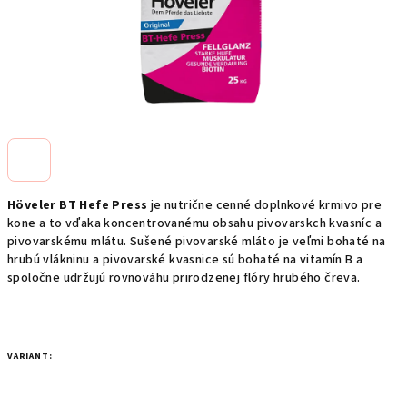
Höveler BT Hefe Press
je nutrične cenné doplnkové krmivo pre
kone a to vďaka koncentrovanému obsahu pivovarskch kvasníc a
pivovarskému mlátu. Sušené pivovarské mláto je veľmi bohaté na
hrubú vlákninu a pivovarské kvasnice sú bohaté na vitamín B a
spoločne udržujú rovnováhu prirodzenej flóry hrubého čreva.
VARIANT: