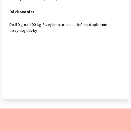
Dávkovanie:
Do 50 g na 100 kg živej hmotnosti a deň na doplnenie
obvyklej dávky
Z
á
p