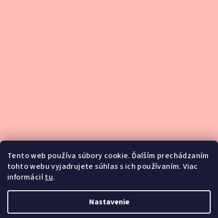
Tento web používa súbory cookie. Ďalším prechádzaním
tohto webu vyjadrujete súhlas s ich používaním. Viac
informácií
tu
.
Podsedlové dečky
Nastavenie
Blog