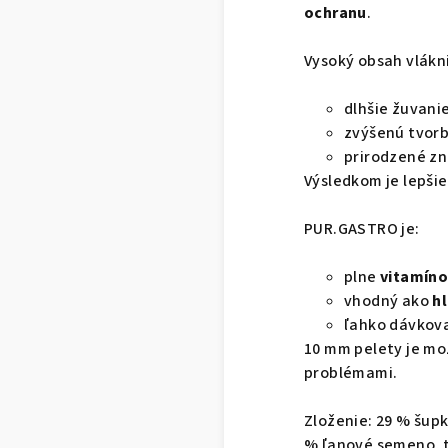
ochranu
.
Vysoký obsah vlákn
dlhšie žuvani
zvýšenú tvorb
prirodzené zn
Výsledkom je lepši
PUR.GASTRO je:
plne
vitamíno
vhodný ako
hl
ľahko dávkova
10 mm pelety je mo
problémami.
Zloženie: 29 % šupk
% ľanové semeno, ti