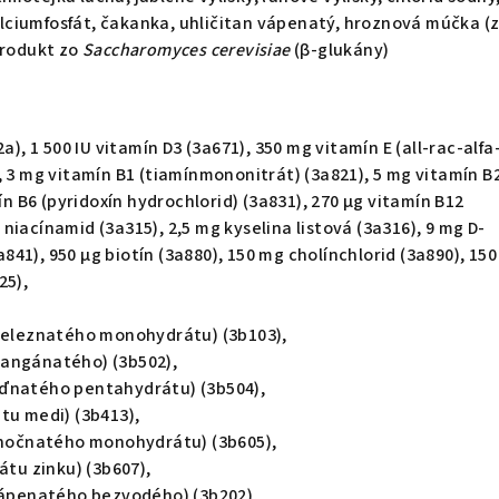
ciumfosfát, čakanka, uhličitan vápenatý, hroznová múčka (
produkt zo
Saccharomyces cerevisiae
(β-glukány)
a), 1 500 IU vitamín D3 (3a671), 350 mg vitamín E (all-rac-alfa
, 3 mg vitamín B1 (tiamínmononitrát) (3a821), 5 mg vitamín B
mín B6 (pyridoxín hydrochlorid) (3a831), 270 μg vitamín B12
niacínamid (3a315), 2,5 mg kyselina listová (3a316), 9 mg D-
41), 950 μg biotín (3a880), 150 mg cholínchlorid (3a890), 15
25),
 železnatého monohydrátu) (3b103),
angánatého) (3b502),
ďnatého pentahydrátu) (3b504),
tu medi) (3b413),
zinočnatého monohydrátu) (3b605),
átu zinku) (3b607),
 vápenatého bezvodého) (3b202),