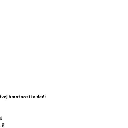
ivej hmotnosti a deň:
 g
 g