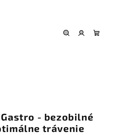
Hľadať
Prihlásenie
Nákupný
košík
.Gastro - bezobilné
ptimálne trávenie