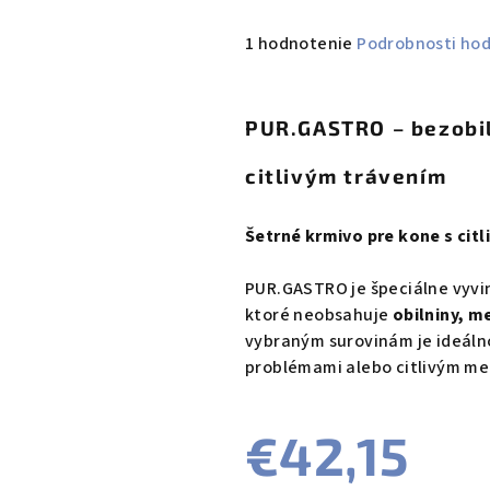
Priemerné
1 hodnotenie
Podrobnosti ho
hodnotenie
produktu
je
PUR.GASTRO – bezobil
5,0
z
citlivým trávením
5
hviezdičiek.
Šetrné krmivo pre kone s cit
PUR.GASTRO je špeciálne vyvin
ktoré neobsahuje
obilniny, m
vybraným surovinám je ideáln
problémami alebo citlivým m
€42,15