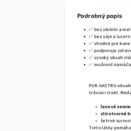
Podrobný popis
✅ bez obilnín a me
✅ bez sóje a lucern
✅ vhodné pre kone 
✅ podporuje zdrav
✅ vysoký obsah vlá
✅ možnosť namáčan
PUR.GASTRO obsahuj
tráviaci trakt. Medz
ľanové semie
slizotvorné 
šetrné surovi
Tieto látky pomáh