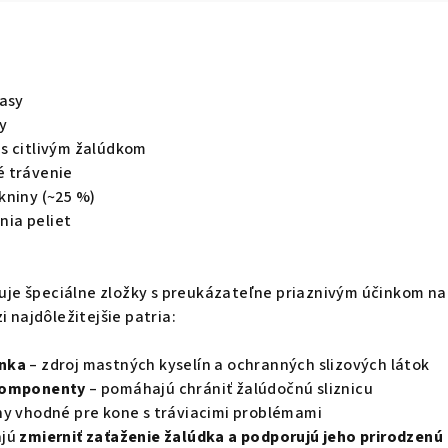
lasy
y
s citlivým žalúdkom
é trávenie
kniny (~25 %)
ia peliet
e špeciálne zložky s preukázateľne priaznivým účinkom na
i najdôležitejšie patria:
nka
– zdroj mastných kyselín a ochranných slizových látok
komponenty
– pomáhajú chrániť žalúdočnú sliznicu
ny vhodné pre kone s tráviacimi problémami
ajú
zmierniť zaťaženie žalúdka a podporujú jeho prirodzenú