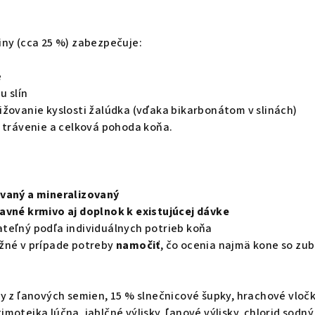
iny (cca 25 %) zabezpečuje:
e
u slín
ižovanie kyslosti žalúdka (vďaka bikarbonátom v slinách)
e trávenie a celková pohoda koňa.
vaný a mineralizovaný
avné krmivo aj doplnok k existujúcej dávke
teľný podľa individuálnych potrieb koňa
žné v prípade potreby
namočiť
, čo ocenia najmä kone so zu
y z ľanových semien, 15 % slnečnicové šupky, hrachové vločk
motejka lúčna, jablčné výlisky, ľanové výlisky, chlorid sodný,