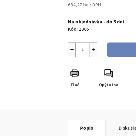
€34,27 bez DPH
Jednotková
cena:
Na objednávku - do 5 dní
Kód:
1305
−
+
Tlač
Opýtať sa
Popis
Diskusi