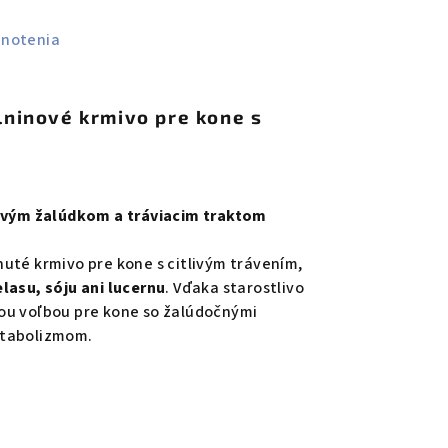
dnotenia
ninové krmivo pre kone s
livým žalúdkom a tráviacim traktom
uté krmivo pre kone s citlivým trávením,
elasu, sóju ani lucernu
. Vďaka starostlivo
ou voľbou pre kone so žalúdočnými
etabolizmom.