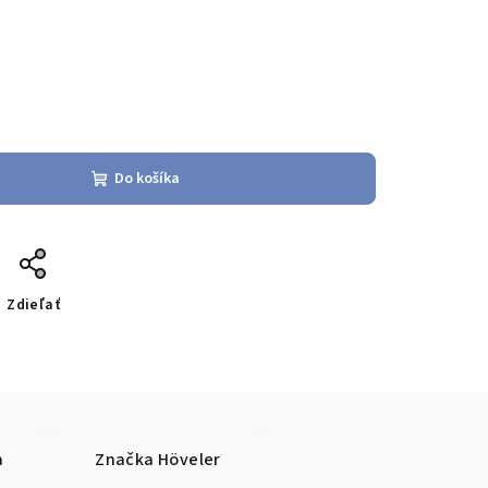
Do košíka
Zdieľať
a
Značka
Höveler