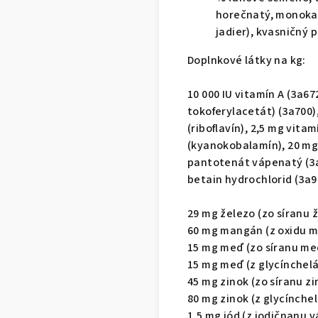
horečnatý, monokal
jadier), kvasničný 
Doplnkové látky na kg:
10 000 IU vitamín A (3a672
tokoferylacetát) (3a700)
(riboflavín), 2,5 mg vita
(kyanokobalamín), 20 mg 
pantotenát vápenatý (3a8
betain hydrochlorid (3a9
29 mg železo (zo síranu
60 mg mangán (z oxidu m
15 mg meď (zo síranu me
15 mg meď (z glycínchelá
45 mg zinok (zo síranu 
80 mg zinok (z glycínchel
1,5 mg jód (z jodičnanu