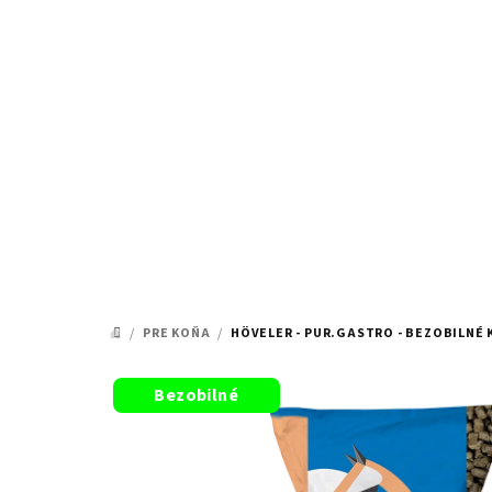
Prejsť
na
obsah
/
PRE KOŇA
/
HÖVELER - PUR.GASTRO - BEZOBILNÉ
DOMOV
Bezobilné