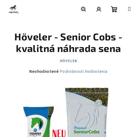
Prejsť
na
obsah
Nákupn
Hľadať
Prihlásenie
Höveler - Senior Cobs -
košík
kvalitná náhrada sena
HÖVELER
Priemerné
Neohodnotené
Podrobnosti hodnotenia
hodnotenie
produktu
je
0,0
z
5
hviezdičiek.