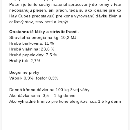
Potom je tento suchý materiál spracovaný do formy v tvare 
neobsahujú pleseň, ani prach, teda sú ako ideálne pre kone tr
Hay Cubes predstavujú pre kone vyrovnanú dávku živín a majú
celkový stav, stav srsti a kopýt. 
Obsiahnuté látky a stráviteľnosť:
Straviteľná energia na kg: 10,2 MJ

Hrubá bielkovina: 11 %

Hrubá vláknina: 23,6 %

Hrubé popoloviny: 7,5 %

Hrubý tuk: 2,7%

Biogénne prvky:

Vápnik 0,9%, fosfor 0,3%

Denná kŕmna dávka na 100 kg živej váhy:

Ako dávka sena: 0,5 – 1 kg denne

Ako výhradné krmivo pre kone alergikov: cca 1,5 kg denne