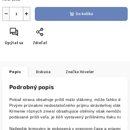
−
+
Do košíka
Opýtať sa
Zdieľať
Popis
Diskusia
Značka
Höveler
Podrobný popis
Pokiaľ strava obsahuje príliš málo vlákniny, môže ľahko dôjsť 
Prvými príznakmi nedostatočného príjmu stráviteľnej vlákniny m
Kŕmenie rôznych zmesí obsahujúce obilniny však nemôže nahra
podávané príliš veľa, je kôň vystavený prílišnému tlaku na or
Najlepšie krmoviny je pokosená v presnom čase a priamo op