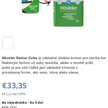
Höveler Senior Cobs
 je základné ideálne krmivo pre staršie kone
Niektorým koňom už zuby neslúžia, alebo o mnohé prišli, 
preto je pre nich ťažké jesť základné kŕmenie v 
prirodzenej forme, ako seno, tráva alebo slama.
€33,35
€27,11 bez DPH
Jednotková
Na objednávku - do 5 dní
cena:
Kód:
1332