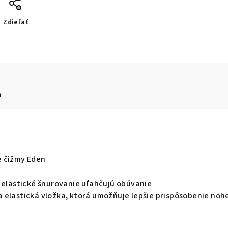
Zdieľať
a
é čižmy Eden
a elastické šnurovanie uľahčujú obúvanie
 elastická vložka, ktorá umožňuje lepšie prispôsobenie noh