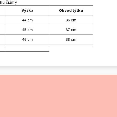
rchu čižmy
Výška
Obvod lýtka
44 cm
36 cm
45 cm
37 cm
46 cm
38 cm