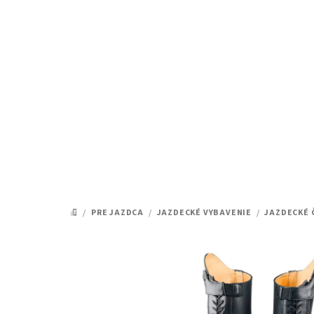
Prejsť
na
obsah
/
PRE JAZDCA
/
JAZDECKÉ VYBAVENIE
/
JAZDECKÉ 
DOMOV