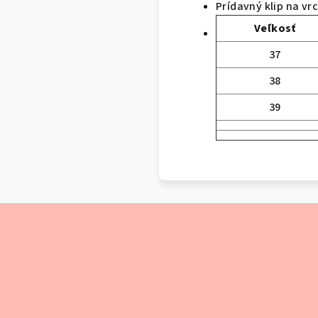
Prídavný klip na v
Veľkosť
37
38
39