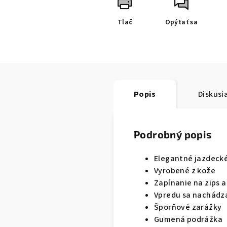
Tlač
Opýtať sa
Popis
Diskusi
Podrobný popis
Elegantné jazdeck
Vyrobené z kože
Zapínanie na zips 
Vpredu sa nachádza
Šporňové zarážky
Gumená podrážka