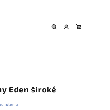
Hľadať
Prihlásenie
Nákupný
košík
my Eden široké
odnotenia