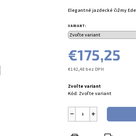
hodnotenie
produktu
Elegantné jazdecké čižmy Ede
je
0,0
VARIANT:
z
5
hviezdičiek.
€175,25
€142,48 bez DPH
Jednotková
cena:
Zvoľte variant
Kód:
Zvoľte variant
−
+