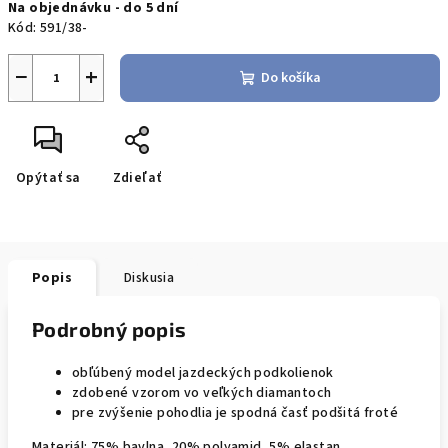
Na objednávku - do 5 dní
cena:
Kód:
591/38-
−
+
Do košíka
Opýtať sa
Zdieľať
Popis
Diskusia
Podrobný popis
obľúbený model jazdeckých podkolienok
zdobené vzorom vo veľkých diamantoch
pre zvýšenie pohodlia je spodná časť podšitá froté
Materiál: 75% bavlna, 20% polyamid, 5% elastan