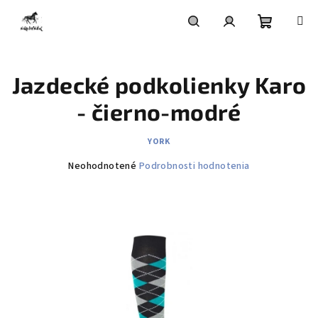
Prejsť
na
obsah
Nákupn
Hľadať
Prihlásenie
Jazdecké podkolienky Karo
košík
- čierno-modré
YORK
Priemerné
Neohodnotené
Podrobnosti hodnotenia
hodnotenie
produktu
je
0,0
z
5
hviezdičiek.