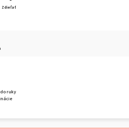
Zdieľať
a
do ruky
inácie