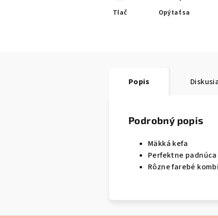
Tlač
Opýtať sa
Popis
Diskusi
Podrobný popis
Mäkká kefa
Perfektne padnúca 
Rôzne farebé komb