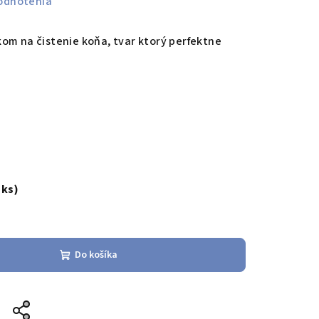
odnotenia
om na čistenie koňa, tvar ktorý perfektne
 ks)
Do košíka