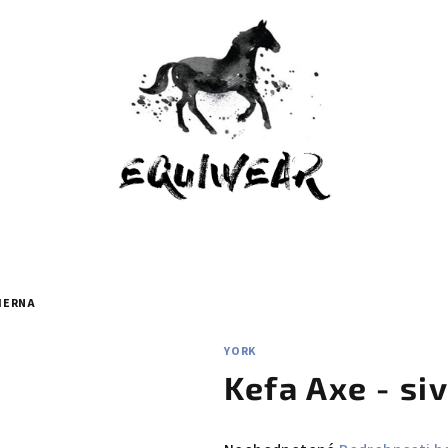
ČIERNA
YORK
Kefa Axe - si