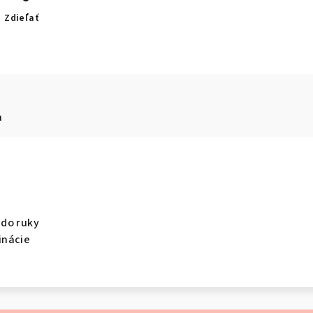
Zdieľať
a
do ruky
inácie