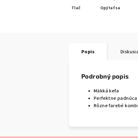
Tlač
Opýtať sa
Popis
Diskusi
Podrobný popis
Mäkká kefa
Perfektne padnúca 
Rôzne farebé komb