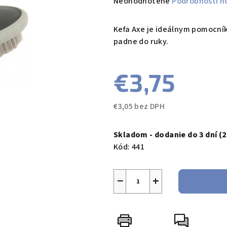
Priemerné
Neohodnotené
Podrobnosti h
hodnotenie
produktu
Kefa Axe je ideálnym pomocník
je
padne do ruky.
0,0
z
€3,75
5
hviezdičiek.
€3,05 bez DPH
Jednotková
cena:
Skladom - dodanie do 3 dní
(2
Kód:
441
−
+