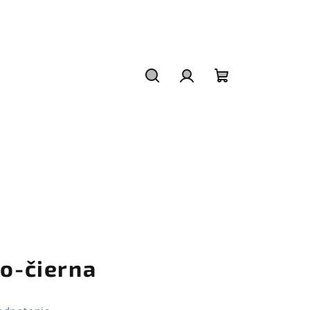
Hľadať
Prihlásenie
Nákupný
košík
vo-čierna