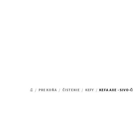
Prejsť
na
obsah
/
PRE KOŇA
/
ČISTENIE
/
KEFY
/
KEFA AXE - SIVO-
DOMOV