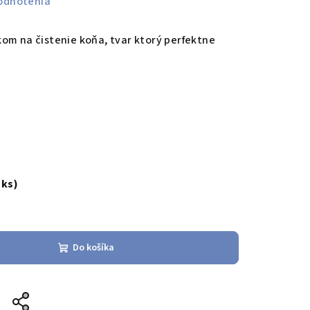
odnotenia
om na čistenie koňa, tvar ktorý perfektne
 ks)
Do košíka