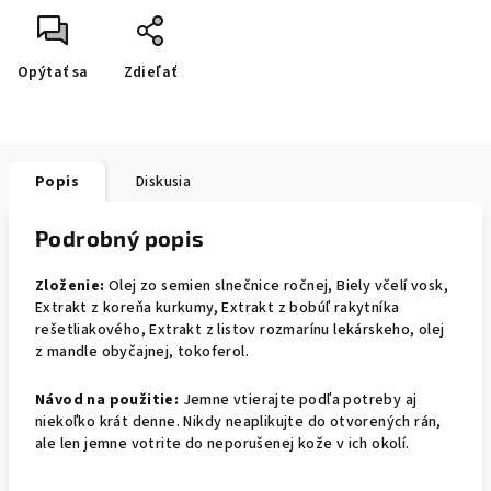
Opýtať sa
Zdieľať
Popis
Diskusia
Podrobný popis
Zloženie:
Olej zo semien slnečnice ročnej, Biely včelí vosk,
Extrakt z koreňa kurkumy, Extrakt z bobúľ rakytníka
rešetliakového, Extrakt z listov rozmarínu lekárskeho, olej
z mandle obyčajnej, tokoferol.
Návod na použitie:
Jemne vtierajte podľa potreby aj
niekoľko krát denne. Nikdy neaplikujte do otvorených rán,
ale len jemne votrite do neporušenej kože v ich okolí.