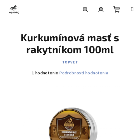
Prejsť
na
obsah
Nákupn
Hľadať
Prihlásenie
Kurkumínová masť s
košík
rakytníkom 100ml
TOPVET
Priemerné
1 hodnotenie
Podrobnosti hodnotenia
hodnotenie
produktu
je
5,0
z
5
hviezdičiek.