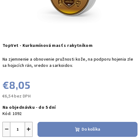
TopVet - Kurkumínová masť s rakytníkom
Na zjemnenie a obnovenie pružnosti kože, na podporu hojenia zle
sa hojacích rán, vredov a sarkoidov.
€8,05
€6,54 bez DPH
Jednotková
Na objednávku - do 5 dní
cena:
Kód:
1092
−
+
Do košíka