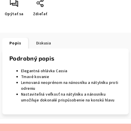
Opýtať sa
Zdieľať
Popis
Diskusia
Podrobný popis
Elegantná ohlávka Cassia
Tmavé kovanie
Lemovaná neoprénom na nánosníku a nátylníku proti
odreniu
Nastaviteľná veľkosť na nátylníku a nánosníku
umožňuje dokonalé prispúsobenie na konskú hlavu
Z