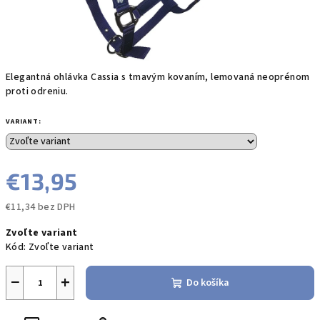
Elegantná ohlávka Cassia s tmavým kovaním, lemovaná neoprénom
proti odreniu.
VARIANT:
€13,95
€11,34 bez DPH
Jednotková
Zvoľte variant
cena:
Kód:
Zvoľte variant
−
+
Do košíka