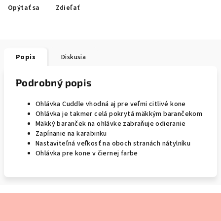
Opýtať sa
Zdieľať
Popis
Diskusia
Podrobný popis
Ohlávka Cuddle vhodná aj pre veľmi citlivé kone
Ohlávka je takmer celá pokrytá mäkkým barančekom
Mäkký baranček na ohlávke zabraňuje odieranie
Zapínanie na karabinku
Nastaviteľná veľkosť na oboch stranách nátylníku
Ohlávka pre kone v čiernej farbe
Z
á