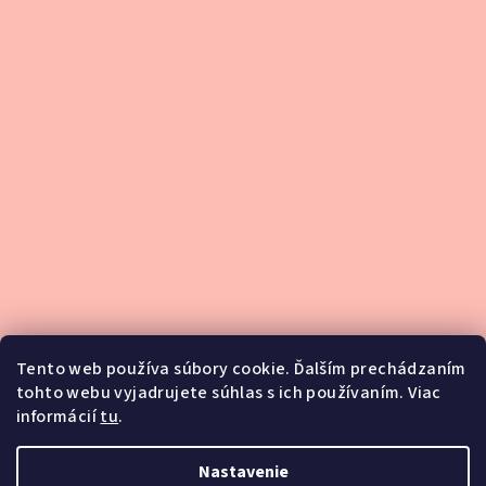
Tento web používa súbory cookie. Ďalším prechádzaním
tohto webu vyjadrujete súhlas s ich používaním. Viac
informácií
tu
.
Podsedlové dečky
Nastavenie
Blog