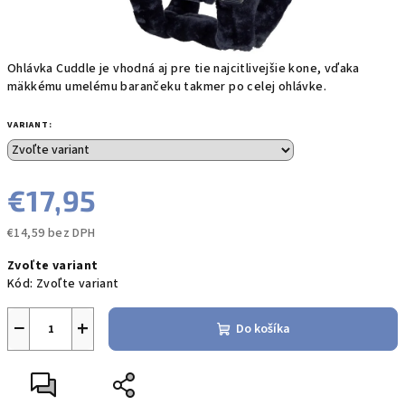
Ohlávka Cuddle je vhodná aj pre tie najcitlivejšie kone, vďaka
mäkkému umelému barančeku takmer po celej ohlávke.
VARIANT:
€17,95
€14,59 bez DPH
Jednotková
Zvoľte variant
cena:
Kód:
Zvoľte variant
−
+
Do košíka