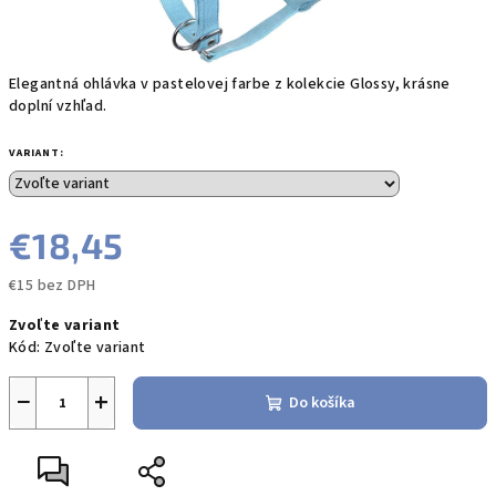
Elegantná ohlávka v pastelovej farbe z kolekcie Glossy, krásne
doplní vzhľad.
VARIANT:
€18,45
€15 bez DPH
Jednotková
Zvoľte variant
cena:
Kód:
Zvoľte variant
−
+
Do košíka