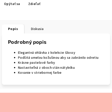
Opýtať sa
Zdieľať
Popis
Diskusia
Podrobný popis
Elegantná ohlávka z kolekcie Glossy
Podšitá umelou kožušinou aby sa zabránilo odretiu
Krásne pastelové farby
Nastaviteľná z oboch stán nátylníku
Kovanie v striebornej farbe
Z
á
p