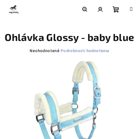
Prejsť
na
obsah
Nákupn
Hľadať
Prihlásenie
Ohlávka Glossy - baby blue
košík
Priemerné
Neohodnotené
Podrobnosti hodnotenia
hodnotenie
produktu
je
0,0
z
5
hviezdičiek.