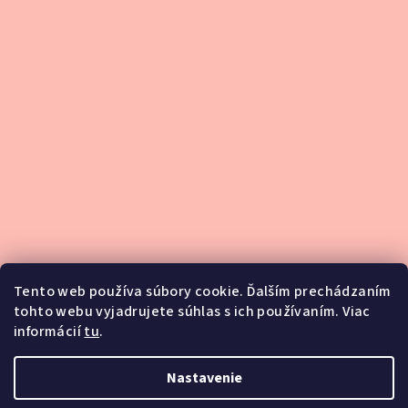
Tento web používa súbory cookie. Ďalším prechádzaním
tohto webu vyjadrujete súhlas s ich používaním. Viac
informácií
tu
.
Podsedlové dečky
Nastavenie
Blog