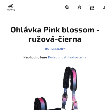
Prejsť
na
obsah
Nákupn
Hľadať
Prihlásenie
Ohlávka Pink blossom -
košík
ružová-čierna
HORSEENJOY
Priemerné
Neohodnotené
Podrobnosti hodnotenia
hodnotenie
produktu
je
0,0
z
5
hviezdičiek.