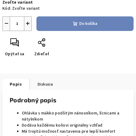
Zvoľte variant
cena:
Kód:
Zvoľte variant
−
+
Do košíka
Opýtať sa
Zdieľať
Popis
Diskusia
Podrobný popis
Ohlávka s mäkko podšitým nánosníkom, lícnicami a
nátylníkom
Dodáva každému koňovi originálny vzhľad
Má trojitú možnosť nastavenia pre lepší komfort