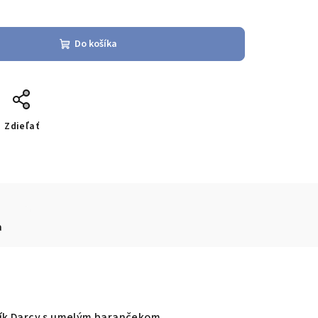
Do košíka
Zdieľať
a
ík Darcy s umelým barančekom