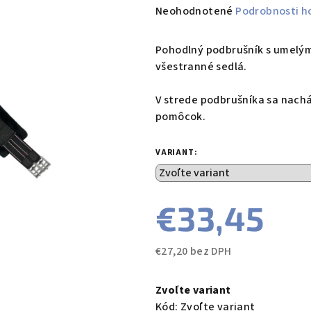
Priemerné
Neohodnotené
Podrobnosti h
hodnotenie
produktu
Pohodlný podbrušník s umelý
je
všestranné sedlá.
0,0
z
V strede podbrušníka sa nach
5
pomôcok.
hviezdičiek.
VARIANT:
€33,45
€27,20 bez DPH
Jednotková
cena:
Zvoľte variant
Kód:
Zvoľte variant