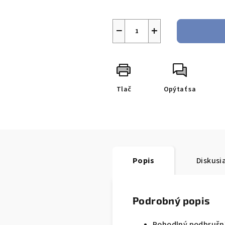
−
+
Tlač
Opýtať sa
Popis
Diskusi
Podrobný popis
Pohodlný podbrušn