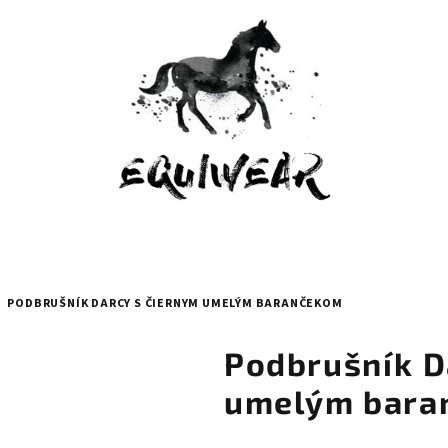
/
PODBRUŠNÍK DARCY S ČIERNYM UMELÝM BARANČEKOM
Podbrušník D
umelým bara