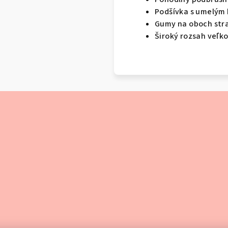
Podšívka s umelým
Gumy na oboch str
Široký rozsah veľk