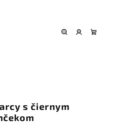
Hľadať
Prihlásenie
Nákupný
košík
arcy s čiernym
nčekom