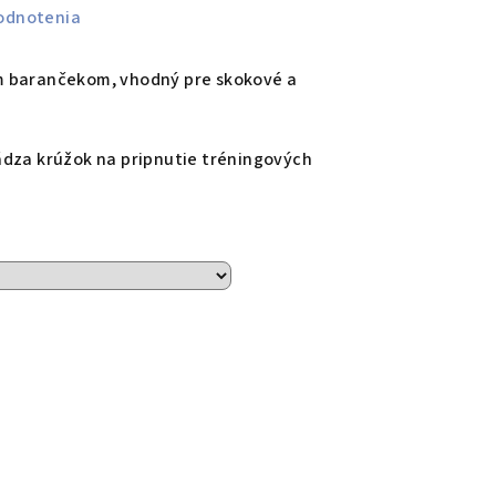
odnotenia
m barančekom, vhodný pre skokové a
ádza krúžok na pripnutie tréningových