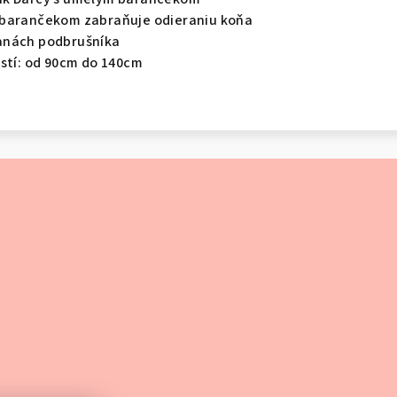
 barančekom zabraňuje odieraniu koňa
anách podbrušníka
ostí: od 90cm do 140cm