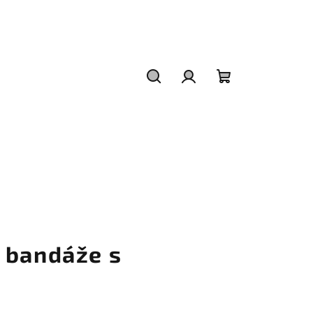
Hľadať
Prihlásenie
Nákupný
košík
 bandáže s