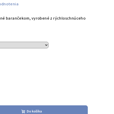
odnotenia
né barančekom, vyrobené z rýchloschnúceho
Do košíka