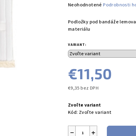
Priemerné
Neohodnotené
Podrobnosti h
hodnotenie
produktu
Podložky pod bandáže lemova
je
materiálu
0,0
z
VARIANT:
5
hviezdičiek.
€11,50
€9,35 bez DPH
Jednotková
cena:
Zvoľte variant
Kód:
Zvoľte variant
−
+