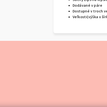
Dodávané v páre
Dostupné v troch v
Veľkosti(výška x šír