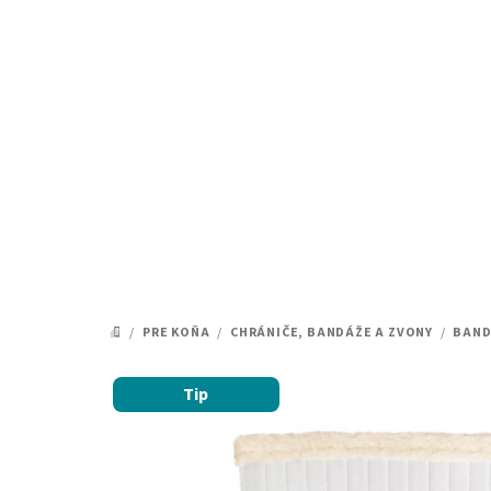
Prejsť
na
obsah
/
PRE KOŇA
/
CHRÁNIČE, BANDÁŽE A ZVONY
/
BAND
DOMOV
Tip