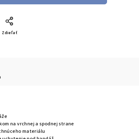
Zdieľať
a
áže
om na vrchnej a spodnej strane
schnúceho materiálu
ie uchytenie pod bandáž