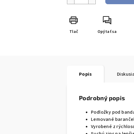
Tlač
Opýtať sa
Popis
Diskusi
Podrobný popis
Podložky pod band
Lemované baranček
Vyrobené z rýchlo
Suchý zips na lepš