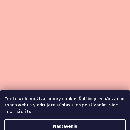
Tento web používa súbory cookie. Ďalším prechádzaním
tohto webu vyjadrujete súhlas s ich používaním. Viac
informácií
tu
.
Podsedlové dečky
Nastavenie
Blog