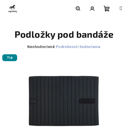
Prejsť
na
obsah
Nákupn
Hľadať
Prihlásenie
Podložky pod bandáže
košík
Priemerné
Neohodnotené
Podrobnosti hodnotenia
hodnotenie
Tip
produktu
je
0,0
z
5
hviezdičiek.