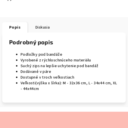
Popis
Diskusia
Podrobný popis
Podložky pod bandáže
Vyrobené z rýchloschnúceho materiálu
Suchý zips na lepšie uchytenie pod bandáž
Dodávané v páre
Dostupné v troch veľkostiach
Veľkosti(výška x šírka): M - 32x36 cm, L - 34x44 cm, XL
- 44x44cm
Z
á