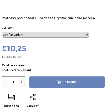
Podložky pod bandáže, vyrobené z rýchloschnúceho materiálu
VARIANT:
€10,25
€8,33 bez DPH
Jednotková
Zvoľte variant
cena:
Kód:
Zvoľte variant
−
+
Do košíka
Opýtať sa
Zdieľať