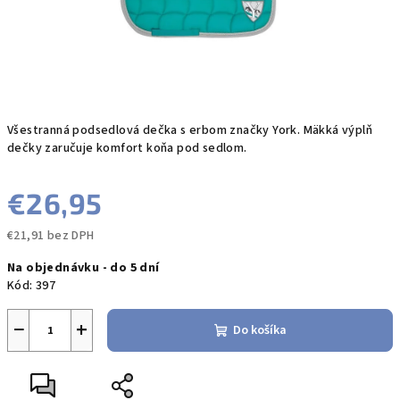
Všestranná podsedlová dečka s erbom značky York. Mäkká výplň
dečky zaručuje komfort koňa pod sedlom.
€26,95
€21,91 bez DPH
Jednotková
Na objednávku - do 5 dní
cena:
Kód:
397
−
+
Do košíka