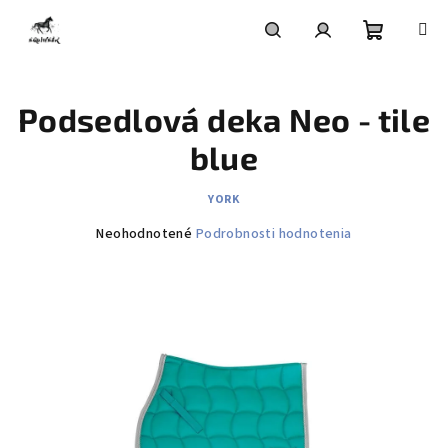
Prejsť
na
obsah
Nákupn
Hľadať
Prihlásenie
Podsedlová deka Neo - tile
košík
blue
YORK
Priemerné
Neohodnotené
Podrobnosti hodnotenia
hodnotenie
produktu
je
0,0
z
5
hviezdičiek.