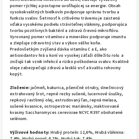
pomer rýchlej a postupne uvoľňujúcej sa energie. Obsah
vysokokvalitných bielkovín podporuje správnu tvorbu a
funkciu svalov. Šetrnosť k citlivému tráveniu je zaistená
vďaka vysokému podielu stráviteľnej vlákniny, podporujúca
tvorbu pozitívnych baktérií a zdravú črevnú mikroflóru.
Vyrovnaný pomer vitamínov a minerálov podporuje imunitu
a zlepšuje zdravotný stav a výkon vášho koňa.
Predovšetkým zvýšená dávka vitamínu C a E, ako
antioxidantov hrá u koní vo vysokej záťaži dôležitu rolu a
znižujú tak vznik infekcií a riziko poškodenia svalov. Kvalitné
oleje zabezpečujú zdravú a lesklú srsť a kvalitu rohoviny
kopýt.
Zloženie:
jačmeň, kukurica, pšeničné otruby, slnečnicový
extrahovaný šrot, repné rezky sušené, lucernové úsušky,
repkový rastlinný olej, extrudovaný ľan, repná melasa,
sušené kvasnice, ostropestrec mariánsky, inaktivované
kvasiny Saccharomyces cerevisiae NCYC R397 obohatené
selénom.
Výživové hodnoty:
Hrubý proteín: 12,6%, Hrubá vláknina:
7,4%, Hrubý popol: 6,2%, Hrubý tuk: 7,4%.