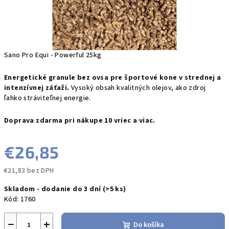
Sano Pro Equi - Powerful 25kg
Energetické granule
bez ovsa pre športové kone v strednej a
intenzívnej záťaži.
Vysoký obsah kvalitných olejov, ako zdroj
ľahko stráviteľnej energie.
Doprava zdarma pri
nákupe 10 vriec a viac.
€26,85
€21,83 bez DPH
Jednotková
Skladom - dodanie do 3 dní
(>5 ks)
cena:
Kód:
1760
−
+
Do košíka