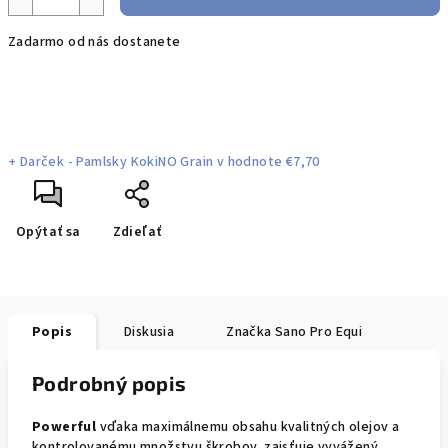
Zadarmo od nás dostanete
+ Darček - Pamlsky KokiNO Grain
v hodnote €7,70
Opýtať sa
Zdieľať
Popis
Diskusia
Značka
Sano Pro Equi
Podrobný popis
Powerful
vďaka maximálnemu obsahu kvalitných olejov a
kontrolovanému množstvu škrobov, zaisťuje vyvážený