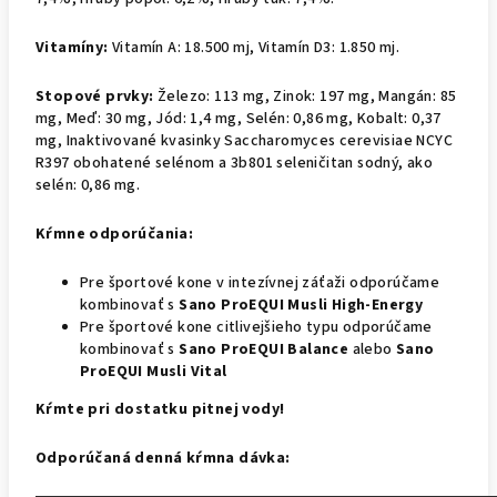
Vitamíny:
Vitamín A: 18.500 mj, Vitamín D3: 1.850 mj.
Stopové prvky:
Železo: 113 mg, Zinok: 197 mg, Mangán: 85
mg, Meď: 30 mg, Jód: 1,4 mg, Selén: 0,86 mg, Kobalt: 0,37
mg, Inaktivované kvasinky Saccharomyces cerevisiae NCYC
R397 obohatené selénom a 3b801 seleničitan sodný, ako
selén: 0,86 mg.
Kŕmne odporúčania:
Pre športové kone v intezívnej záťaži odporúčame
kombinovať s
Sano ProEQUI Musli High-Energy
Pre športové kone citlivejšieho typu odporúčame
kombinovať s
Sano ProEQUI Balance
alebo
Sano
ProEQUI Musli Vital
Kŕmte pri dostatku pitnej vody!
Odporúčaná denná kŕmna dávka: