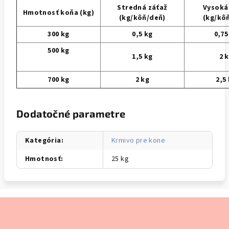
Stredná záťaž
Vysoká
Hmotnosť koňa (kg)
(kg/kôň/deň)
(kg/kô
300 kg
0,5 kg
0,75
500 kg
1,5 kg
2 
700 kg
2 kg
2,5
Dodatočné parametre
Kategória
:
Krmivo pre kone
Hmotnosť
:
25 kg
Z
á