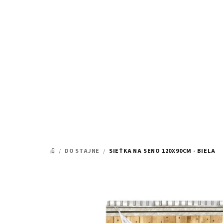
Prejsť
na
obsah
/
DO STAJNE
/
SIEŤKA NA SENO 120X90CM - BIELA
DOMOV