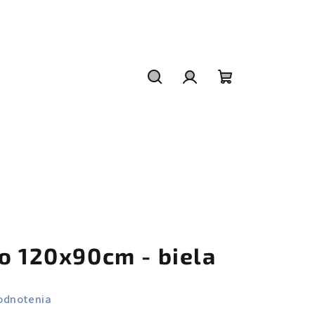
Hľadať
Prihlásenie
Nákupný
košík
o 120x90cm - biela
odnotenia