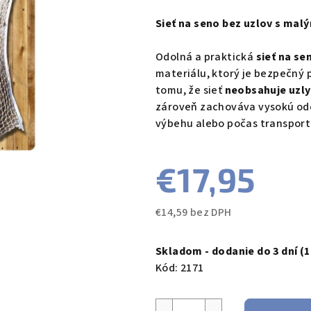
hodnotenie
produktu
Sieť na seno bez uzlov s malý
je
0,0
Odolná a praktická
sieť na se
z
materiálu, ktorý je bezpečný p
5
tomu, že sieť
neobsahuje uzly
hviezdičiek.
zároveň zachováva vysokú odol
výbehu alebo počas transport
€17,95
€14,59 bez DPH
Jednotková
cena:
Skladom - dodanie do 3 dní
(1
Kód:
2171