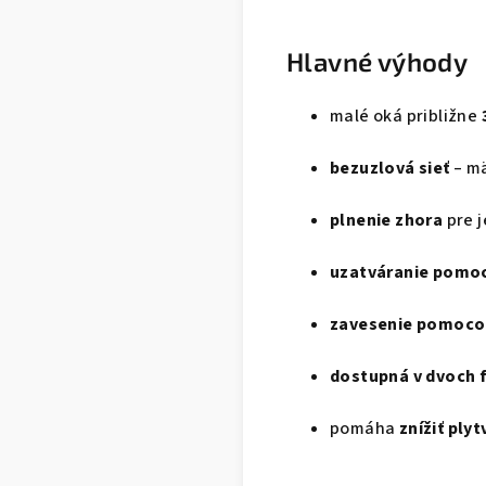
Hlavné výhody
malé oká približne
bezuzlová sieť
– mä
plnenie zhora
pre 
uzatváranie pomo
zavesenie pomoco
dostupná v dvoch 
pomáha
znížiť ply