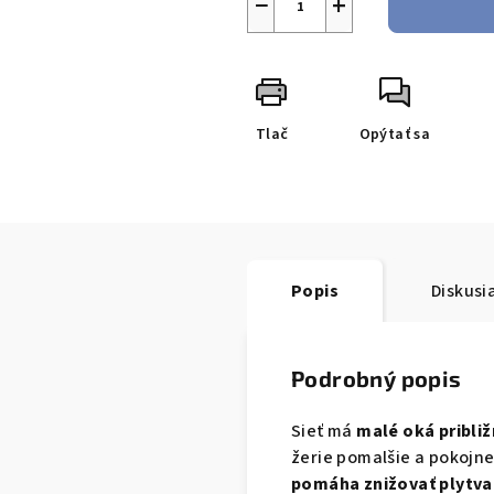
−
+
Tlač
Opýtať sa
Popis
Diskusi
Podrobný popis
Sieť má
malé oká približ
žerie pomalšie a pokojne
pomáha znižovať plytv