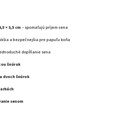
3,5 × 3,5 cm
– spomaľujú príjem sena
kšia a bezpečnejšia pre papuľu koňa
jednoduché dopĺňanie sena
cou šnúrok
u dvoch šnúrok
farbách
tvanie senom