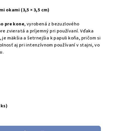
mi okami (3,5 × 3,5 cm)
no pre kone
, vyrobená z bezuzlového
re zvieratá a príjemný pri používaní. Vďaka
, je mäkšia a šetrnejšia k papuli koňa, pričom si
nosť aj pri intenzívnom používaní v stajni, vo
u.
 ks)