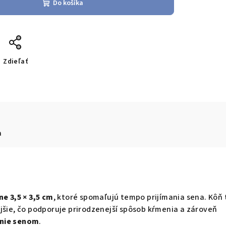
Do košíka
Zdieľať
a
ne 3,5 × 3,5 cm
, ktoré spomaľujú tempo prijímania sena. Kôň 
jšie, čo podporuje prirodzenejší spôsob kŕmenia a zároveň
anie senom
.