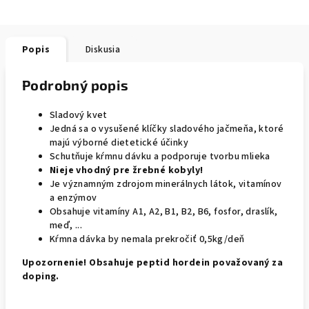
Popis
Diskusia
Podrobný popis
Sladový kvet
Jedná sa o vysušené klíčky sladového jačmeňa, ktoré
majú výborné dietetické účinky
Schutňuje kŕmnu dávku a podporuje tvorbu mlieka
Nieje vhodný pre žrebné kobyly!
Je významným zdrojom minerálnych látok, vitamínov
a enzýmov
Obsahuje vitamíny A1, A2, B1, B2, B6, fosfor, draslík,
meď, ...
Kŕmna dávka by nemala prekročiť 0,5kg/deň
Upozornenie! Obsahuje peptid hordein považovaný za
doping.