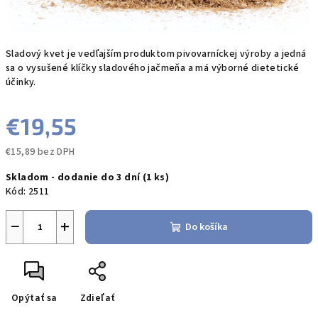
Sladový kvet je vedľajším produktom pivovarníckej výroby a jedná
sa o vysušené klíčky sladového jačmeňa a má výborné dietetické
účinky.
€19,55
€15,89 bez DPH
Jednotková
Skladom - dodanie do 3 dní
(1 ks)
cena:
Kód:
2511
−
+
Do košíka
Opýtať sa
Zdieľať