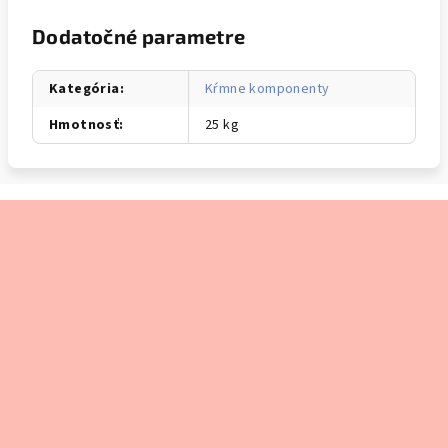
Dodatočné parametre
Kategória
:
Kŕmne komponenty
Hmotnosť
:
25 kg
Z
á
p
ä
t
i
e