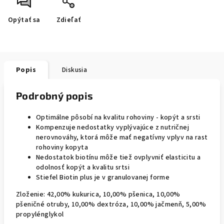
Opýtať sa
Zdieľať
Popis
Diskusia
Podrobný popis
Optimálne pôsobí na kvalitu rohoviny - kopýt a srsti
Kompenzuje nedostatky vyplývajúce z nutričnej
nerovnováhy, ktorá môže mať negatívny vplyv na rast
rohoviny kopyta
Nedostatok biotínu môže tiež ovplyvniť elasticitu a
odolnosť kopýt a kvalitu srtsi
Stiefel Biotin plus je v granulovanej forme
Zloženie: 42,00% kukurica, 10,00% pšenica, 10,00%
pšeničné otruby, 10,00% dextróza, 10,00% jačmenň, 5,00%
propylénglykol