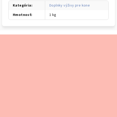
Kategória
:
Doplnky výživy pre kone
Hmotnosť
:
1 kg
Z
á
p
ä
t
i
e