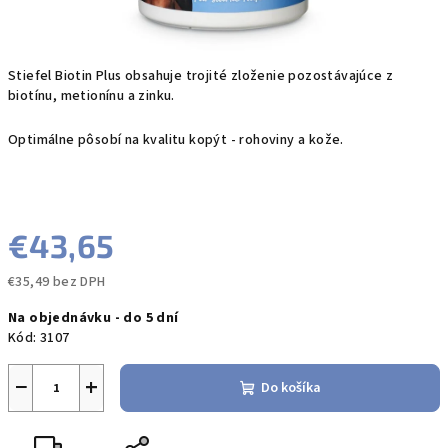
Stiefel Biotin Plus obsahuje trojité zloženie pozostávajúce z
biotínu, metionínu a zinku.
Optimálne pôsobí na kvalitu kopýt - rohoviny a kože.
€43,65
€35,49 bez DPH
Jednotková
Na objednávku - do 5 dní
cena:
Kód:
3107
−
+
Do košíka