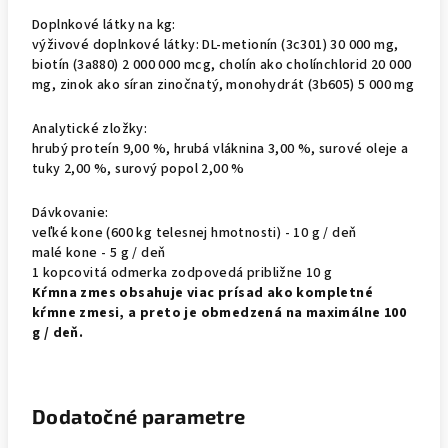
Doplnkové látky na kg:
výživové doplnkové látky: DL-metionín (3c301) 30 000 mg,
biotín (3a880) 2 000 000 mcg, cholín ako cholínchlorid 20 000
mg, zinok ako síran zinočnatý, monohydrát (3b605) 5 000 mg
Analytické zložky:
hrubý proteín 9,00 %, hrubá vláknina 3,00 %, surové oleje a
tuky 2,00 %, surový popol 2,00 %
Dávkovanie:
veľké kone (600 kg telesnej hmotnosti) - 10 g / deň
malé kone - 5 g / deň
1 kopcovitá odmerka zodpovedá približne 10 g
Kŕmna zmes obsahuje viac prísad ako kompletné
kŕmne zmesi, a preto je obmedzená na maximálne 100
g / deň.
Dodatočné parametre