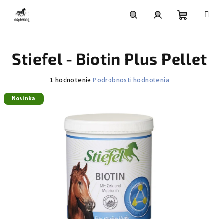
Prejsť
na
obsah
Nákupn
Hľadať
Prihlásenie
Stiefel - Biotin Plus Pellet
košík
Priemerné
1 hodnotenie
Podrobnosti hodnotenia
hodnotenie
Novinka
produktu
je
5,0
z
5
hviezdičiek.