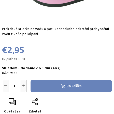
Praktická stierka na vodu a pot. Jednoducho odstráni prebytočnú
vodu z koňa po kúpaní.
€2,95
€2,40 bez DPH
Jednotková
Skladom - dodanie do 3 dní
(4 ks)
cena:
Kód:
2118
−
+
Do košíka
Opýtať sa
Zdieľať