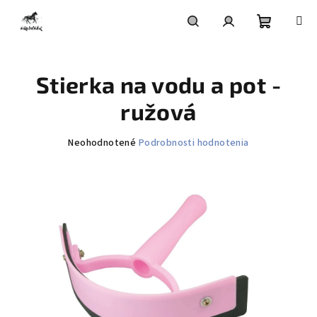
Prejsť
na
obsah
Nákupn
Hľadať
Prihlásenie
Stierka na vodu a pot -
košík
ružová
Priemerné
Neohodnotené
Podrobnosti hodnotenia
hodnotenie
produktu
je
0,0
z
5
hviezdičiek.