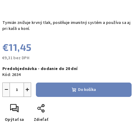
Tymián znižuje krvný tlak, posilňuje imunitný systém a používa sa aj
pri kašli u koní.
€11,45
€9,31 bez DPH
Jednotková
Predobjednávka - dodanie do 20 dní
cena:
Kód:
2634
−
+
Do košíka
Opýtať sa
Zdieľať