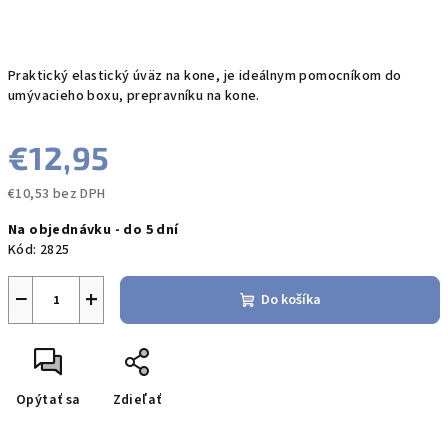
Praktický elastický úväz na kone, je ideálnym pomocníkom do
umývacieho boxu, prepravníku na kone.
€12,95
€10,53 bez DPH
Jednotková
Na objednávku - do 5 dní
cena:
Kód:
2825
−
+
Do košíka
Opýtať sa
Zdieľať