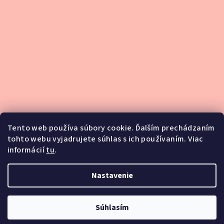
Tento web používa súbory cookie. Ďalším prechádzaním
tohto webu vyjadrujete súhlas s ich používaním. Viac
informácií
tu
.
Podsedlové dečky
Nastavenie
Blog
Copyright 2026
Equi Wear
. Všetky práva vyhradené.
Súhlasím
Vytvoril Shoptet