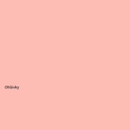
i
e
Ohlávky