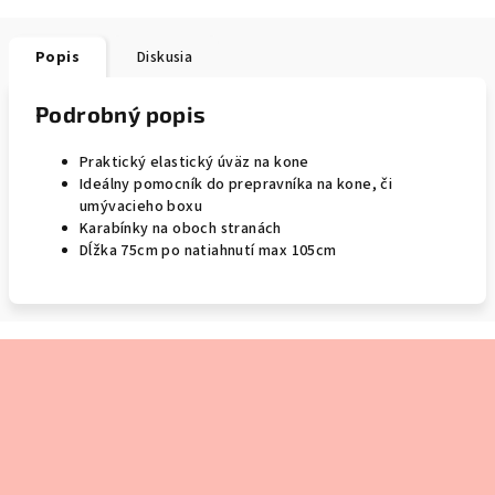
Popis
Diskusia
Podrobný popis
Praktický elastický úväz na kone
Ideálny pomocník do prepravníka na kone, či
umývacieho boxu
Karabínky na oboch stranách
Dĺžka 75cm po natiahnutí max 105cm
Z
á
p
ä
t