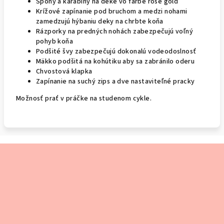
Spony a karabíny na deke vo farbe rose gold
Krížové zapínanie pod bruchom a medzi nohami
zamedzujú hýbaniu deky na chrbte koňa
Rázporky na predných nohách zabezpečujú voľný
pohyb koňa
Podšité švy zabezpečujú dokonalú vodeodoslnosť
Mäkko podšitá na kohútiku aby sa zabránilo oderu
Chvostová klapka
Zapínanie na suchý zips a dve nastaviteľné pracky
Možnosť prať v práčke na studenom cykle.
Z
á
p
ä
t
i