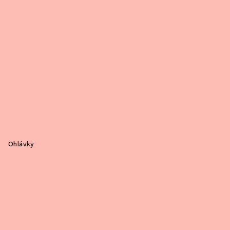
e
Ohlávky