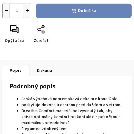
−
+
Do košíka
Opýtať sa
Zdieľať
Popis
Diskusia
Podrobný popis
Ľahká výbehová nepremokavá deka pre kone Gold
poskytuje dokonalú ochranu pred dažďom a vetrom
Breathe-Comfort materiál bol vyvinutý tak, aby
zaistil optimálny komfort pri kontakte s pokožkou a
maximálnu vodeodolnosť
Elegantne zdobený lem