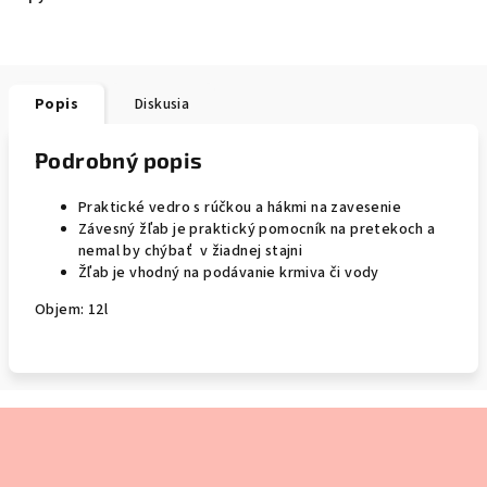
Popis
Diskusia
Podrobný popis
Praktické vedro s rúčkou a hákmi na zavesenie
Závesný žľab je praktický pomocník na pretekoch a
nemal by chýbať v žiadnej stajni
Žľab je vhodný na podávanie krmiva či vody
Objem: 12l
Z
á
p