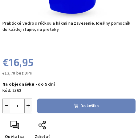
Praktické vedro s rúčkou a hákmi na zavesenie. Ideálny pomocník
do každej stajne, na preteky.
€16,95
€13,78 bez DPH
Jednotková
Na objednávku - do 5 dní
cena:
Kód:
2362
−
+
Do košíka
Opýtať sa
Zdieľať