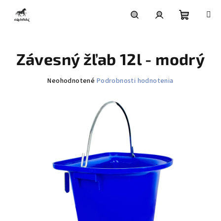
Prejsť
na
obsah
Nákupn
Hľadať
Prihlásenie
Závesný žľab 12l - modrý
košík
Priemerné
Neohodnotené
Podrobnosti hodnotenia
hodnotenie
produktu
je
0,0
z
5
hviezdičiek.