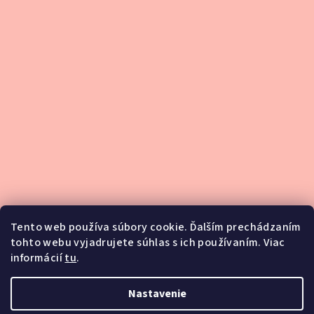
Tento web používa súbory cookie. Ďalším prechádzaním
tohto webu vyjadrujete súhlas s ich používaním. Viac
informácií
tu
.
Podsedlové dečky
Nastavenie
Blog