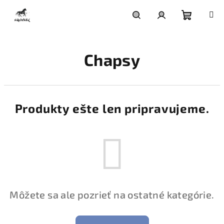
Prejsť
na
obsah
Nákupn
Hľadať
Prihlásenie
Chapsy
košík
Produkty ešte len pripravujeme.
Môžete sa ale pozrieť na ostatné kategórie.